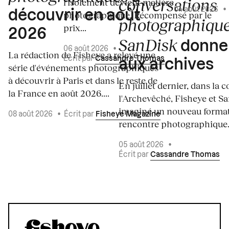
conversations
l'isolement devient matière
04 août 2026
découvrir en août
photographique. Récompensé par le
photographiqu
prix...
2026
SanDisk
donnen
06 août 2026
•
La rédaction de Fisheye a relevé une
Écrit par
Cassandre Thomas
aux archives
série d'événements photographiques
à découvrir à Paris et dans le reste de
En juillet dernier, dans la c
la France en août 2026....
l'Archevêché, Fisheye et S
imaginé un nouveau forma
08 août 2026
•
Écrit par
Fisheye Magazine
rencontre photographique. 
05 août 2026
•
Écrit par
Cassandre Thomas