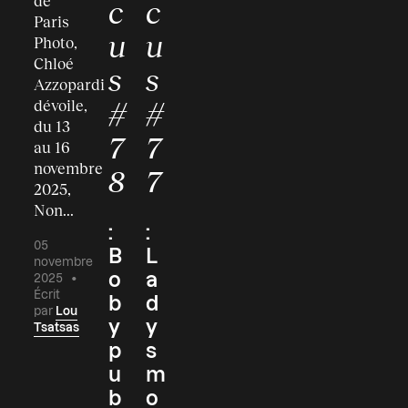
de
c
c
Paris
u
u
Photo,
Chloé
s
s
Azzopardi
#
#
dévoile,
du 13
7
7
au 16
novembre
8
7
2025,
Non...
:
:
05
B
L
novembre
o
a
2025
•
Écrit
b
d
par
Lou
y
y
Tsatsas
p
s
u
m
b
o