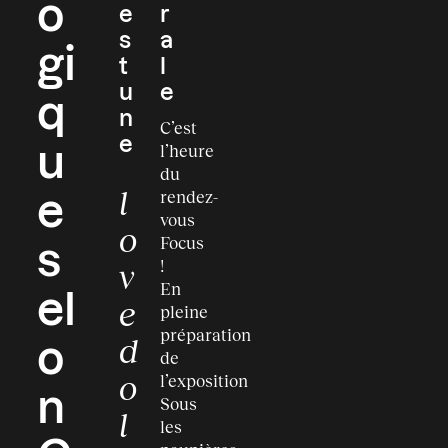
o
e
r
s
a
gi
t
l
u
e
q
n
C’est
e
l’heure
u
du
l
rendez-
e
vous
o
Focus
s
!
v
En
el
e
pleine
préparation
d
o
de
o
l’exposition
n
Sous
l
les