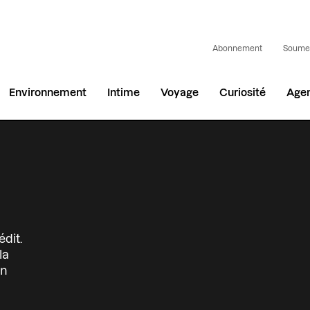
Abonnement
Soumet
Environnement
Intime
Voyage
Curiosité
Age
édit.
la
on