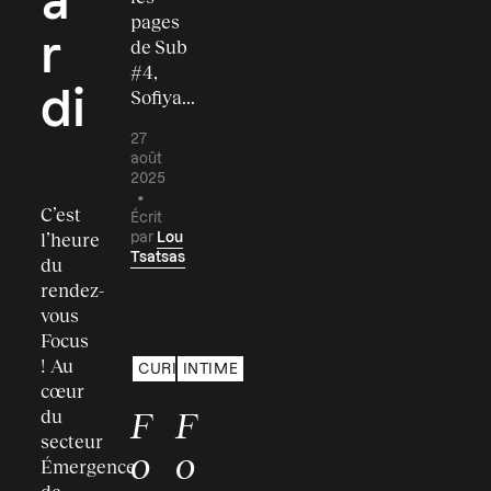
a
pages
r
de Sub
#4,
Sofiya...
di
27
août
2025
•
C’est
Écrit
l’heure
par
Lou
Tsatsas
du
rendez-
vous
06:08
05:16
Focus
! Au
CURIOSITÉ
INTIME
cœur
F
F
du
secteur
o
o
Émergence