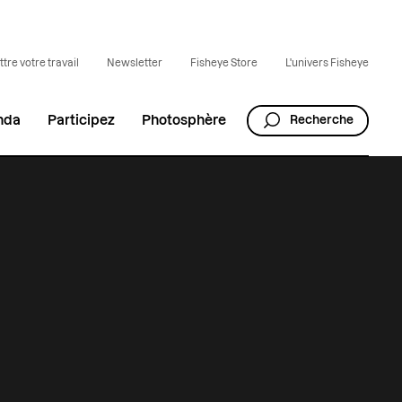
tre votre travail
Newsletter
Fisheye Store
L'univers Fisheye
nda
Participez
Photosphère
Recherche