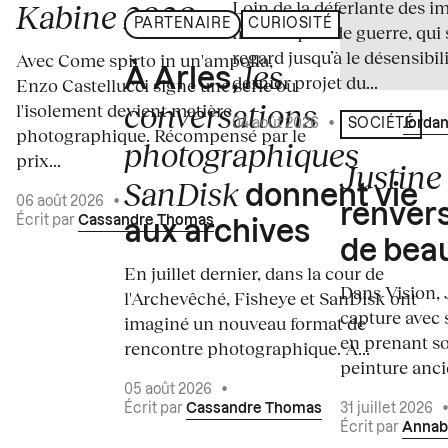
Loin de la déferlante des i
Kabine 2026
PARTENAIRE
CURIOSITÉ
médiatiques de guerre, qui 
regard jusqu’à le désensibili
Avec Come spirto in un'ampolla,
les
À Arles,
dernier projet du...
Enzo Castellucci signe une série où
conversations
l'isolement devient matière
04 août 2026
•
Écrit par
Jordan
SOCIÉTÉ
photographique. Récompensé par le
photographiques
prix...
Justine 
SanDisk
donnent vie
06 août 2026
•
renvers
Écrit par
Cassandre Thomas
aux archives
de bea
En juillet dernier, dans la cour de
Dans Vision, 
l'Archevêché, Fisheye et SanDisk ont
capture avec s
imaginé un nouveau format de
en prenant so
rencontre photographique. À...
peinture ancie
05 août 2026
•
Écrit par
Cassandre Thomas
31 juillet 2026
Écrit par
Annab