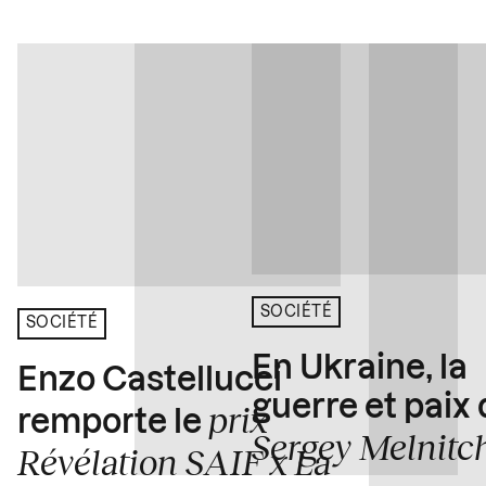
SOCIÉTÉ
SOCIÉTÉ
En Ukraine, la
Enzo Castellucci
guerre et paix
prix
remporte le
Sergey Melnitc
Révélation SAIF x La