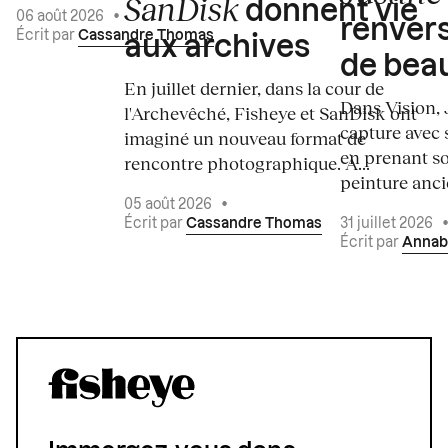
SanDisk
donnent vie
06 août 2026
•
renvers
Écrit par
Cassandre Thomas
aux archives
de bea
En juillet dernier, dans la cour de
Dans Vision, 
l'Archevêché, Fisheye et SanDisk ont
capture avec s
imaginé un nouveau format de
en prenant so
rencontre photographique. À...
peinture ancie
05 août 2026
•
Écrit par
Cassandre Thomas
31 juillet 2026
Écrit par
Annab