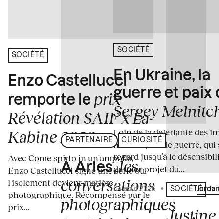
SOCIÉTÉ
SOCIÉTÉ
En Ukraine, la
Enzo Castellucci
guerre et paix
prix
remporte le
Sergey Melnitc
Révélation SAIF x La
Loin de la déferlante des i
Kabine 2026
PARTENAIRE
CURIOSITÉ
médiatiques de guerre, qui 
regard jusqu’à le désensibili
Avec Come spirto in un'ampolla,
les
À Arles,
dernier projet du...
Enzo Castellucci signe une série où
conversations
l'isolement devient matière
04 août 2026
•
Écrit par
Jordan
SOCIÉTÉ
photographique. Récompensé par le
photographiques
prix...
Justine 