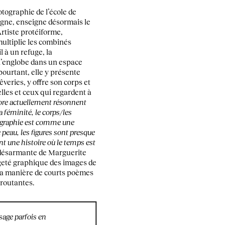
tographie de l’école de
gne, enseigne désormais le
Artiste protéiforme,
multiplie les combinés
l à un refuge, la
l’englobe dans un espace
 pourtant, elle y présente
veries, y offre son corps et
elles et ceux qui regardent à
ore actuellement résonnent
la féminité, le corps/les
tographie est comme une
de peau, les figures sont presque
nt une histoire où le temps est
e désarmante de Marguerite
ngeté graphique des images de
a manière de courts poèmes
éroutantes.
sage parfois en