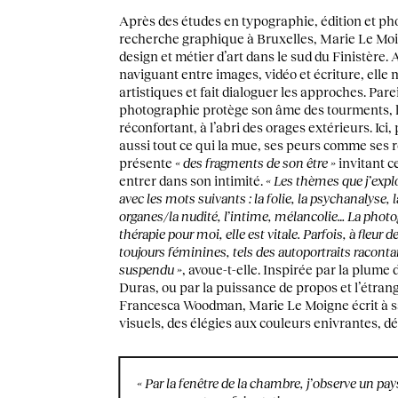
Après des études en typographie, édition et pho
recherche graphique à Bruxelles, Marie Le Moi
design et métier d’art dans le sud du Finistère. 
naviguant entre images, vidéo et écriture, elle 
artistiques et fait dialoguer les approches. Parei
photographie protège son âme des tourments, 
réconfortant, à l’abri des orages extérieurs. Ici,
aussi tout ce qui la mue, ses peurs comme ses rê
présente
« des fragments de son être »
invitant c
entrer dans son intimité.
«
Les thèmes que j’expl
avec les mots suivants : la folie, la psychanalyse, 
organes/la nudité, l’intime, mélancolie… La pho
thérapie pour moi, elle est vitale. Parfois, à fleur 
toujours féminines, tels des autoportraits raconta
suspendu »
, avoue-t-elle. Inspirée par la plum
Duras, ou par la puissance de propos et l’étra
Francesca Woodman, Marie Le Moigne écrit à s
visuels, des élégies aux couleurs enivrantes, d
« Par la fenêtre de la chambre, j’observe un pay