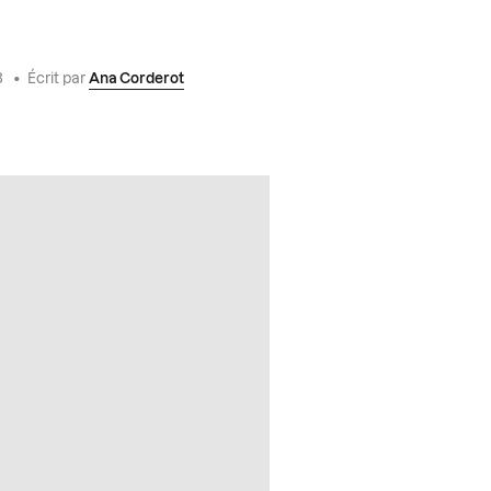
3
•
Écrit par
Ana Corderot