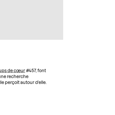
ups de cœur
#457, font
une recherche
e perçoit autour d’elle.