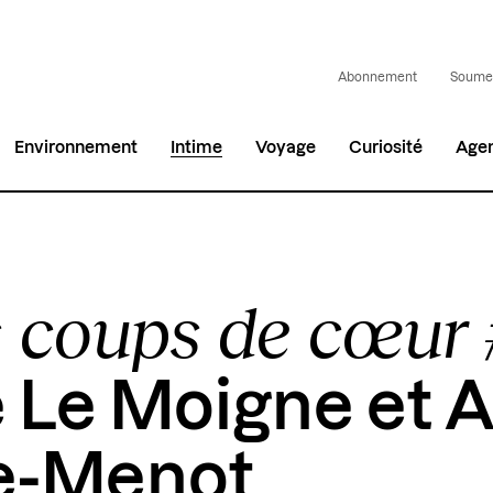
Abonnement
Soumet
Environnement
Intime
Voyage
Curiosité
Age
 coups de cœur
 Le Moigne et A
e-Menot