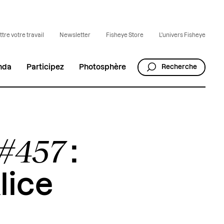
tre votre travail
Newsletter
Fisheye Store
L'univers Fisheye
nda
Participez
Photosphère
Recherche
 #457
:
lice