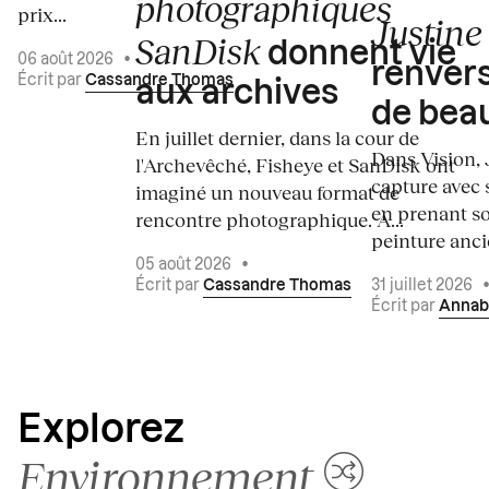
photographiques
prix...
Justine 
SanDisk
donnent vie
06 août 2026
•
renvers
Écrit par
Cassandre Thomas
aux archives
de bea
En juillet dernier, dans la cour de
Dans Vision, 
l'Archevêché, Fisheye et SanDisk ont
capture avec s
imaginé un nouveau format de
en prenant so
rencontre photographique. À...
peinture ancie
05 août 2026
•
Écrit par
Cassandre Thomas
31 juillet 2026
Écrit par
Annab
Explorez
Environnement