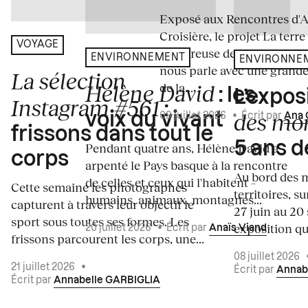
Exposé aux Rencontres d'Arl
Croisière, le projet La terre
VOYAGE
amoureuse de Rebekka De
ENVIRONNEMENT
ENVIRONNE
nous parle avec une grande
La sélection
de la...
Hélène David
: les
L’expos
Instagram #561
:
des mo
voix du vivant
09 juillet 2026
•
Écrit par
Ana 
frissons dans tout le
5 ans d
Pendant quatre ans, Hélène David a
corps
arpenté le Pays basque à la rencontre
Au bord des m
de celles et ceux qui l'habitent –
Cette semaine les photographes
territoires, s
humains, animaux, montagnes...
capturent à travers leur objectif le
27 juin au 20
sport sous toutes ses formes. Les
exposition qui
20 juillet 2026
•
Écrit par
Anaïs Viand
frissons parcourent les corps, une...
08 juillet 2026
21 juillet 2026
•
Écrit par
Annab
Écrit par
Annabelle GARBIGLIA