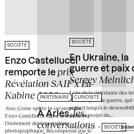
SOCIÉTÉ
SOCIÉTÉ
En Ukraine, la
Enzo Castellucci
guerre et paix
prix
remporte le
Sergey Melnitc
Révélation SAIF x La
Loin de la déferlante des i
Kabine 2026
PARTENAIRE
CURIOSITÉ
médiatiques de guerre, qui 
regard jusqu’à le désensibili
Avec Come spirto in un'ampolla,
les
À Arles,
dernier projet du...
Enzo Castellucci signe une série où
conversations
l'isolement devient matière
04 août 2026
•
Écrit par
Jordan
SOCIÉTÉ
photographique. Récompensé par le