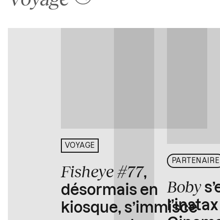
VOYAGE
PARTENAIRE
Fisheye #77
,
Boby
s’
désormais en
l’insta
kiosque, s’immisce