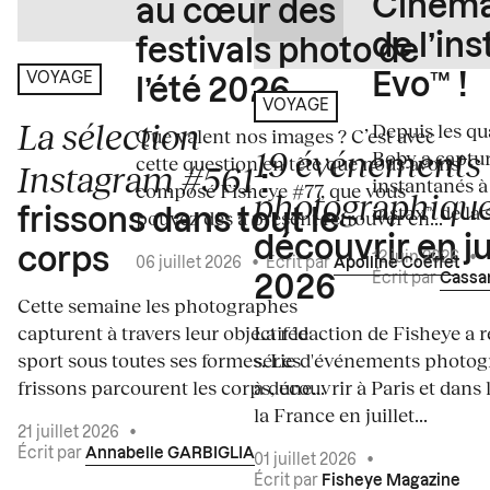
Cinema
au cœur des
de l’in
festivals photo de
Evo™ !
VOYAGE
l’été 2026
VOYAGE
La sélection
Depuis les qua
Que valent nos images ? C’est avec
19 événements
Boby a captur
cette question en tête que nous avons
Instagram #561
:
instantanés à 
composé Fisheye #77, que vous
photographiqu
instax™ de la s
frissons dans tout le
pouvez dès à présent retrouver en...
découvrir en ju
corps
12 juin 2026
•
06 juillet 2026
•
Écrit par
Apolline Coëffet
Écrit par
Cassa
2026
Cette semaine les photographes
capturent à travers leur objectif le
La rédaction de Fisheye a r
sport sous toutes ses formes. Les
série d'événements photo
frissons parcourent les corps, une...
à découvrir à Paris et dans 
la France en juillet...
21 juillet 2026
•
Écrit par
Annabelle GARBIGLIA
01 juillet 2026
•
Écrit par
Fisheye Magazine