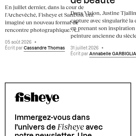
de beauté
En juillet dernier, dans la cour de
Dans Vision, Justine Tjalli
l'Archevêché, Fisheye et SanDisk ont
capture avec singularité la 
imaginé un nouveau format de
en prenant son inspiration
rencontre photographique. À...
peinture ancienne du siècle.
05 août 2026
•
Écrit par
Cassandre Thomas
31 juillet 2026
•
Écrit par
Annabelle GARBIGLI
Immergez-vous dans
Fisheye
l'univers de
avec
notre newsletter. Une