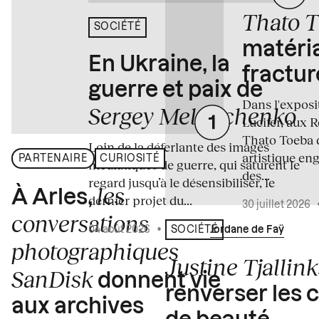
Thato 
SOCIÉTÉ
matéria
En Ukraine, la
fractur
guerre et paix de
Dans l'expos
Sergey Melnitchenko
Lucifer, aux 
Thato Toeba 
Loin de la déferlante des images
artistique en
PARTENAIRE
CURIOSITÉ
médiatiques de guerre, qui saturent le
des...
regard jusqu’à le désensibiliser, le
les
À Arles,
dernier projet du...
30 juillet 2026
conversations
04 août 2026
•
Écrit par
Jordane de Faÿ
SOCIÉTÉ
photographiques
Justine Tjallink
SanDisk
donnent vie
renverser les 
aux archives