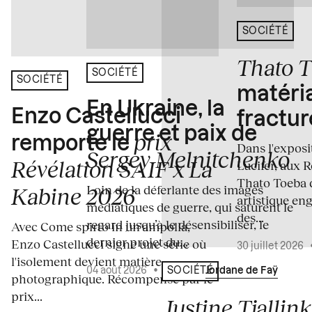
SOCIÉTÉ
Thato 
SOCIÉTÉ
SOCIÉTÉ
matéria
En Ukraine, la
Enzo Castellucci
fractur
guerre et paix de
prix
remporte le
Dans l'expos
Sergey Melnitchenko
Révélation SAIF x La
Lucifer, aux 
Thato Toeba 
Loin de la déferlante des images
Kabine 2026
artistique en
médiatiques de guerre, qui saturent le
des...
regard jusqu’à le désensibiliser, le
Avec Come spirto in un'ampolla,
dernier projet du...
Enzo Castellucci signe une série où
30 juillet 2026
l'isolement devient matière
04 août 2026
•
Écrit par
Jordane de Faÿ
SOCIÉTÉ
photographique. Récompensé par le
prix...
Justine Tjallink