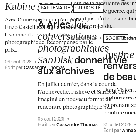
Loin de la déferlante des i
Kabine 2026
PARTENAIRE
CURIOSITÉ
médiatiques de guerre, qui 
regard jusqu’à le désensibili
Avec Come spirto in un'ampolla,
les
À Arles,
dernier projet du...
Enzo Castellucci signe une série où
conversations
l'isolement devient matière
04 août 2026
•
Écrit par
Jordan
SOCIÉTÉ
photographique. Récompensé par le
photographiques
prix...
Justine 
SanDisk
donnent vie
06 août 2026
•
renvers
Écrit par
Cassandre Thomas
aux archives
de bea
En juillet dernier, dans la cour de
Dans Vision, 
l'Archevêché, Fisheye et SanDisk ont
capture avec s
imaginé un nouveau format de
en prenant so
rencontre photographique. À...
peinture ancie
05 août 2026
•
Écrit par
Cassandre Thomas
31 juillet 2026
Écrit par
Annab