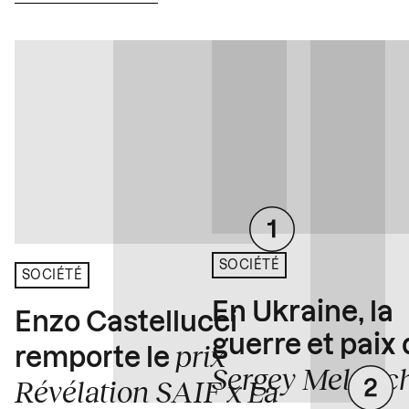
SOCIÉTÉ
SOCIÉTÉ
En Ukraine, la
Enzo Castellucci
guerre et paix
prix
remporte le
Sergey Melnitc
Révélation SAIF x La