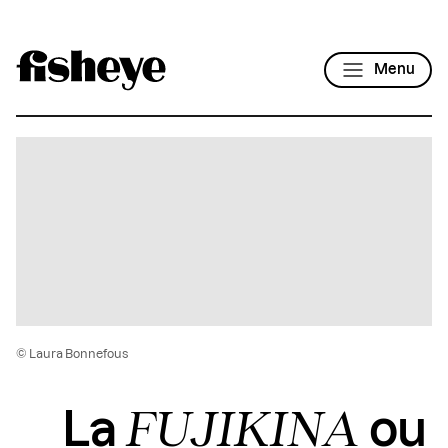
Menu
© Laura Bonnefous
FUJIKINA
La
ou