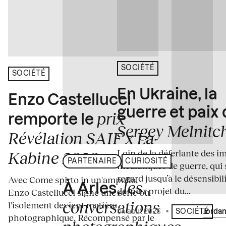
SOCIÉTÉ
SOCIÉTÉ
En Ukraine, la
Enzo Castellucci
guerre et paix
prix
remporte le
Sergey Melnitc
Révélation SAIF x La
Loin de la déferlante des i
Kabine 2026
PARTENAIRE
CURIOSITÉ
médiatiques de guerre, qui 
regard jusqu’à le désensibili
Avec Come spirto in un'ampolla,
les
À Arles,
dernier projet du...
Enzo Castellucci signe une série où
conversations
l'isolement devient matière
04 août 2026
•
Écrit par
Jordan
SOCIÉTÉ
photographique. Récompensé par le