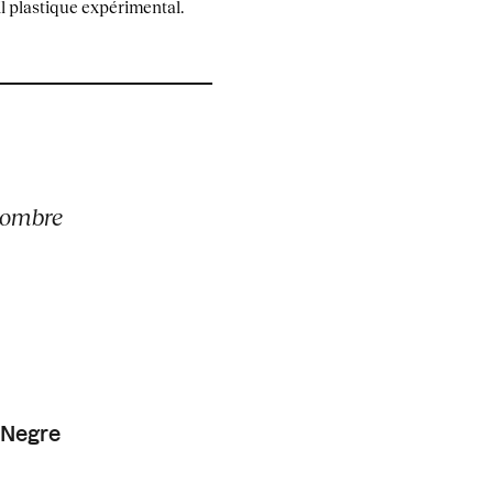
il plastique expérimental.
l’ombre
 Negre