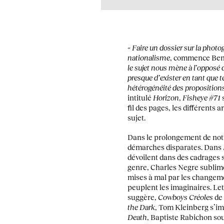
« Faire un dossier sur la photo
nationalisme
, commence Beno
le sujet nous mène à l’opposé 
presque d’exister en tant que t
hétérogénéité des propositions
intitulé
Horizon
,
Fisheye #71
fil des pages, les différents
sujet.
Dans le prolongement de notre
démarches disparates. Dans
dévoilent dans des cadrages 
genre, Charles Negre sublime 
mises à mal par les changeme
peuplent les imaginaires. Le
suggère,
Cowboys Créoles
de 
the Dark
, Tom Kleinberg s’im
Death
, Baptiste Rabichon so