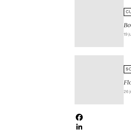
CU
Bo
19 j
SO
Fl
26 
Facebook