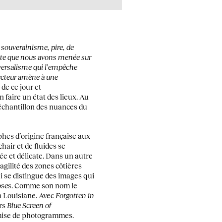
e souverainisme, pire, de
uête que nous avons menée sur
iversalisme qui l’empêche
 secteur amène à une
de ce jour et
n faire un état des lieux. Au
l échantillon des nuances du
phes d’origine française aux
hair et de fluides se
e et délicate. Dans un autre
agilité des zones côtières
 se distingue des images qui
oses
. Comme son nom le
en Louisiane. Avec
Forgotten in
ers
Blue Screen of
emise de photogrammes.