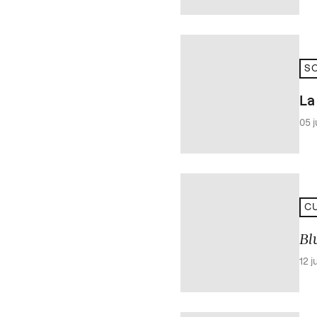
SO
L
05 
CU
Bl
12 j