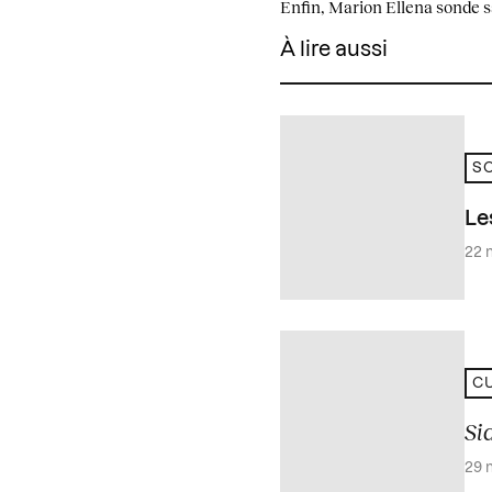
Enfin, Marion Ellena sonde sa
À lire aussi
SO
Le
22 
CU
Si
29 