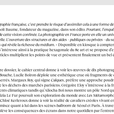
graphie française, c’est prendre le risque d’assimiler cela à une forme d
ît Baume, fondateur du magazine, dans son édito
. Pourtant, l’enq
de cette vision confinée. La photographie en France porte en elle un un
elle. L’ouverture des structures et des aides – publiques ou privées – du
 qui révèle la richesse du médium. »
Disponible en kiosque à compter 
s’intéresse ainsi à la pratique hexagonale du 8e art et se propose d’e
 articles multiplient les points de vue et présentent finalement un be
 dossier, le cahier central donne à voir les œuvres de dix photogra
Bouche
, Lucile Boiron déploie une esthétique crue où fragments de c
serrés. Margaux Roy, qui signe
Calques
, préfère une approche poudré
les déchets des marchés parisiens. Grégoire Eloy s’intéresse à la fr
nts climatiques tandis qu’Aliocha Boi nous montre un pôle Nord qui
tizia Le Fur poursuit son exploration du monde avec
Les Métamorph
Chloé Kerleroux donne à voir la réalité de cavaliers créoles vivant 
misce quant à lui dans les scènes
ballroom
de Séoul et Paris. À trav
ulève les conséquences des écrans dans notre quotidien par l’entr