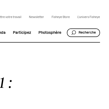
tre votre travail
Newsletter
Fisheye Store
L'univers Fisheye
nda
Participez
Photosphère
Recherche
 :