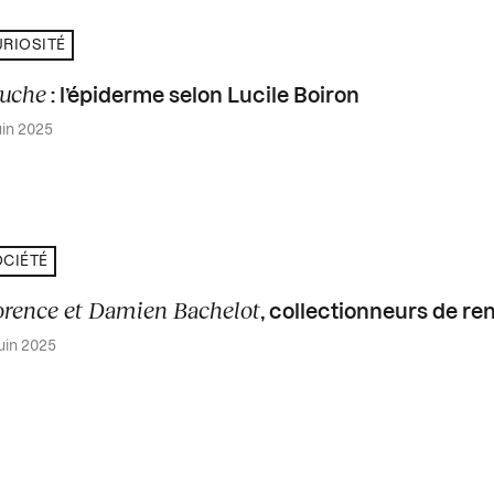
RIOSITÉ
uche
: l’épiderme selon Lucile Boiron
uin 2025
CIÉTÉ
orence et Damien Bachelot
, collectionneurs de re
juin 2025