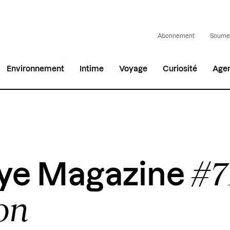
Abonnement
Soumet
Environnement
Intime
Voyage
Curiosité
Age
#71
eye Magazine
on