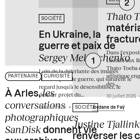
Thato 
SOCIÉTÉ
matéria
En Ukraine, la
fractur
guerre et paix de
Dans l'expos
Sergey Melnitchenko
Lucifer, aux 
Thato Toeba 
Loin de la déferlante des images
artistique en
PARTENAIRE
CURIOSITÉ
médiatiques de guerre, qui saturent le
des...
regard jusqu’à le désensibiliser, le
les
À Arles,
dernier projet du...
30 juillet 2026
conversations
04 août 2026
•
Écrit par
Jordane de Faÿ
SOCIÉTÉ
photographiques
Justine Tjallink
SanDisk
donnent vie
renverser les 