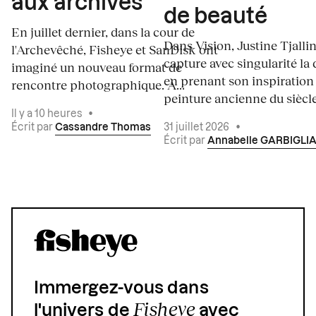
aux archives
de beauté
En juillet dernier, dans la cour de
Dans Vision, Justine Tjalli
l'Archevêché, Fisheye et SanDisk ont
capture avec singularité la 
imaginé un nouveau format de
en prenant son inspiration
rencontre photographique. À...
peinture ancienne du siècle.
Il y a 10 heures
•
Écrit par
Cassandre Thomas
31 juillet 2026
•
Écrit par
Annabelle GARBIGLI
Immergez-vous dans
Fisheye
l'univers de
avec