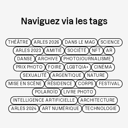
Naviguez via les tags
THÉÂTRE
ARLES 2026
DANS LE MAG
SCIENCE
ARLES 2023
AMITIÉ
SOCIÉTÉ
NFT
AR
DANSE
ARCHIVE
PHOTOJOURNALISME
PRIX PHOTO
FOIRE
LGBTQIA+
CINÉMA
SEXUALITÉ
ARGENTIQUE
NATURE
MISE EN SCÈNE
RÉSIDENCE
CORPS
FESTIVAL
POLAROÏD
LIVRE PHOTO
INTELLIGENCE ARTIFICIELLE
ARCHITECTURE
ARLES 2024
ART NUMÉRIQUE
TECHNOLOGIE