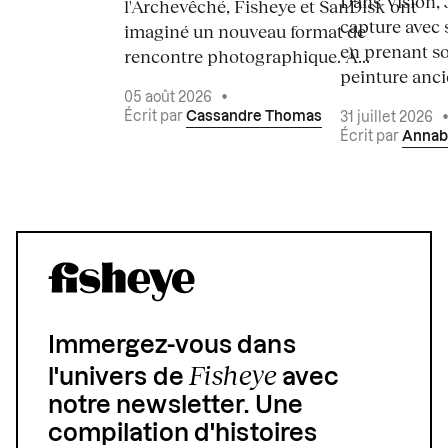
Dans Vision, 
l'Archevêché, Fisheye et SanDisk ont
capture avec s
imaginé un nouveau format de
en prenant so
rencontre photographique. À...
peinture ancie
05 août 2026
•
Écrit par
Cassandre Thomas
31 juillet 2026
Écrit par
Annab
Immergez-vous dans
Fisheye
l'univers de
avec
notre newsletter. Une
compilation d'histoires