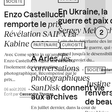
SOCIÉTÉ
En Ukraine, la
Enzo Castellucci
guerre et paix
prix
remporte le
Sergey Melnitc
Révélation SAIF x La
Loin de la déferlante des i
Kabine 2026
PARTENAIRE
CURIOSITÉ
médiatiques de guerre, qui 
regard jusqu’à le désensibili
Avec Come spirto in un'ampolla,
les
À Arles,
dernier projet du...
Enzo Castellucci signe une série où
conversations
l'isolement devient matière
04 août 2026
•
Écrit par
Jordan
SOCIÉTÉ
photographique. Récompensé par le
photographiques
prix...
Justine 
SanDisk
donnent vie
06 août 2026
•
renvers
Écrit par
Cassandre Thomas
aux archives
de bea
En juillet dernier, dans la cour de