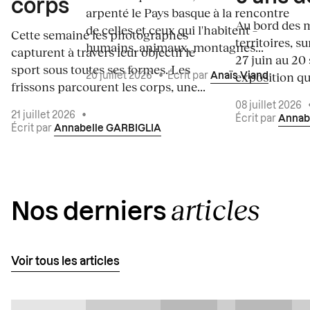
corps
arpenté le Pays basque à la rencontre
Au bord des m
de celles et ceux qui l'habitent –
Cette semaine les photographes
territoires, s
humains, animaux, montagnes...
capturent à travers leur objectif le
27 juin au 20
sport sous toutes ses formes. Les
exposition qui
20 juillet 2026
•
Écrit par
Anaïs Viand
frissons parcourent les corps, une...
08 juillet 2026
21 juillet 2026
•
Écrit par
Annab
Écrit par
Annabelle GARBIGLIA
articles
Nos derniers
Voir tous les articles