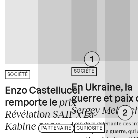
SOCIÉTÉ
SOCIÉTÉ
En Ukraine, la
Enzo Castellucci
guerre et paix
prix
remporte le
Sergey Melnitc
Révélation SAIF x La
Loin de la déferlante des i
Kabine 2026
PARTENAIRE
CURIOSITÉ
médiatiques de guerre, qui 