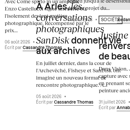
regard jusqu’à le désensibili
Avec Come spirto in un'ampolla,
les
À Arles,
dernier projet du...
Enzo Castellucci signe une série où
conversations
l'isolement devient matière
04 août 2026
•
Écrit par
Jordan
SOCIÉTÉ
photographique. Récompensé par le
photographiques
prix...
Justine 
SanDisk
donnent vie
06 août 2026
•
renvers
Écrit par
Cassandre Thomas
aux archives
de bea
En juillet dernier, dans la cour de
Dans Vision, 
l'Archevêché, Fisheye et SanDisk ont
capture avec s
imaginé un nouveau format de
en prenant so
rencontre photographique. À...
peinture ancie
05 août 2026
•
Écrit par
Cassandre Thomas
31 juillet 2026
Écrit par
Annab