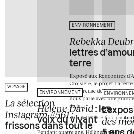
ENVIRONNEMENT
Rebekka Deub
lettres d’amou
terre
Exposé aux Rencontres d'Arl
Croisière, le projet La terre
VOYAGE
amoureuse de Rebekka De
ENVIRONNEMENT
ENVIRONNE
nous parle avec une grande
La sélection
de la...
Hélène David
: les
L’expos
Instagram #561
:
des mo
voix du vivant
09 juillet 2026
•
Écrit par
Ana 
frissons dans tout le
5 ans d
Pendant quatre ans, Hélène David a