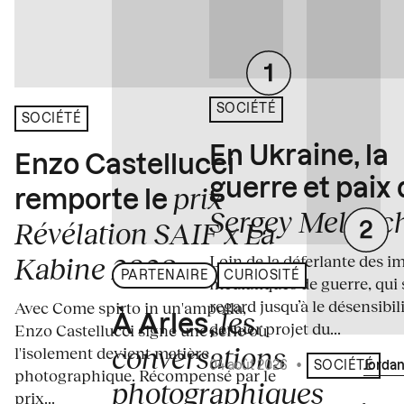
SOCIÉTÉ
SOCIÉTÉ
En Ukraine, la
Enzo Castellucci
guerre et paix
prix
remporte le
Sergey Melnitc
Révélation SAIF x La
Loin de la déferlante des i
Kabine 2026
PARTENAIRE
CURIOSITÉ
médiatiques de guerre, qui 
regard jusqu’à le désensibili
Avec Come spirto in un'ampolla,
les
À Arles,
dernier projet du...
Enzo Castellucci signe une série où
conversations
l'isolement devient matière
04 août 2026
•
Écrit par
Jordan
SOCIÉTÉ
photographique. Récompensé par le
photographiques
prix...