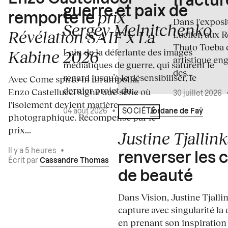
fractur
guerre et paix de
prix
remporte le
Dans l'expos
Sergey Melnitchenko
Révélation SAIF x La
Lucifer, aux 
Thato Toeba 
Loin de la déferlante des images
Kabine 2026
artistique en
médiatiques de guerre, qui saturent le
des...
regard jusqu’à le désensibiliser, le
Avec Come spirto in un'ampolla,
dernier projet du...
Enzo Castellucci signe une série où
30 juillet 2026
l'isolement devient matière
04 août 2026
•
Écrit par
Jordane de Faÿ
SOCIÉTÉ
photographique. Récompensé par le
prix...
Justine Tjallink
Il y a 5 heures
•
renverser les 
Écrit par
Cassandre Thomas
de beauté
Dans Vision, Justine Tjalli
capture avec singularité la 
en prenant son inspiration