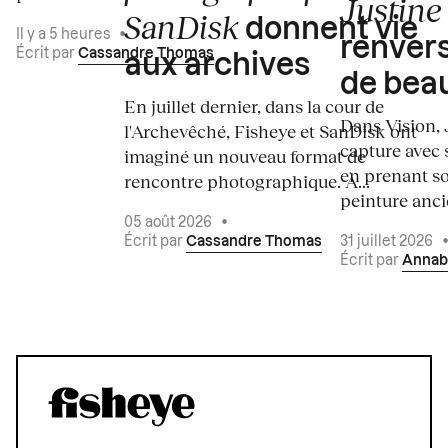
Justine 
SanDisk
donnent vie
Il y a 5 heures
•
renvers
Écrit par
Cassandre Thomas
aux archives
de bea
En juillet dernier, dans la cour de
Dans Vision, 
l'Archevêché, Fisheye et SanDisk ont
capture avec s
imaginé un nouveau format de
en prenant so
rencontre photographique. À...
peinture ancie
05 août 2026
•
Écrit par
Cassandre Thomas
31 juillet 2026
Écrit par
Annab