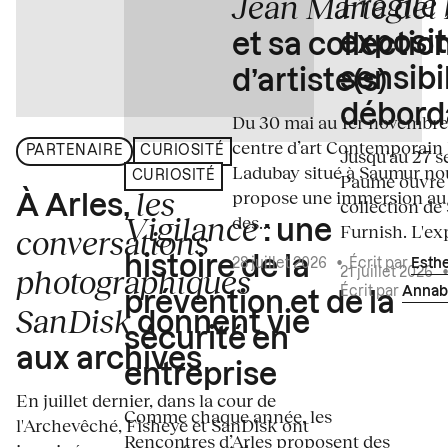
Fragile
Jean Marie del
exposit
et sa collectio
sensibi
d’artiste(s)
débord
Du 30 mai au 1er novembre
centre d’art Contemporain
PARTENAIRE
CURIOSITÉ
Jusqu'au 27 s
Ladubay situé à Saumur no
CURIOSITÉ
Paume ouvre s
les
propose une immersion au
À Arles,
collection de
Vigilance
des...
: une
Furnish. L'exp
conversations
histoire de la
28 juillet 2026
•
Écrit par
Esth
photographiques
21 juillet 2026
Écrit par
Annab
prévention et de la
SanDisk
donnent vie
sécurité en
aux archives
entreprise
En juillet dernier, dans la cour de
Comme chaque année, les
l'Archevêché, Fisheye et SanDisk ont
Rencontres d’Arles proposent des