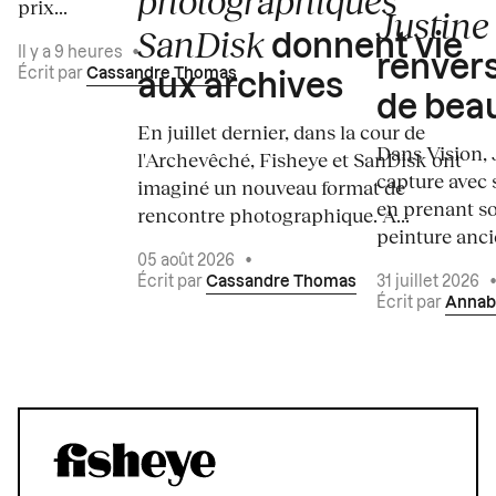
photographiques
prix...
Justine 
SanDisk
donnent vie
Il y a 9 heures
•
renvers
Écrit par
Cassandre Thomas
aux archives
de bea
En juillet dernier, dans la cour de
Dans Vision, 
l'Archevêché, Fisheye et SanDisk ont
capture avec s
imaginé un nouveau format de
en prenant so
rencontre photographique. À...
peinture ancie
05 août 2026
•
Écrit par
Cassandre Thomas
31 juillet 2026
Écrit par
Annab