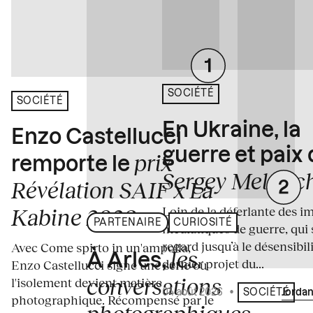
SOCIÉTÉ
SOCIÉTÉ
En Ukraine, la
Enzo Castellucci
guerre et paix
prix
remporte le
Sergey Melnitc
Révélation SAIF x La
Loin de la déferlante des i
Kabine 2026
PARTENAIRE
CURIOSITÉ
médiatiques de guerre, qui 
regard jusqu’à le désensibili
Avec Come spirto in un'ampolla,
les
À Arles,
dernier projet du...
Enzo Castellucci signe une série où
conversations
l'isolement devient matière
04 août 2026
•
Écrit par
Jordan
SOCIÉTÉ
photographique. Récompensé par le