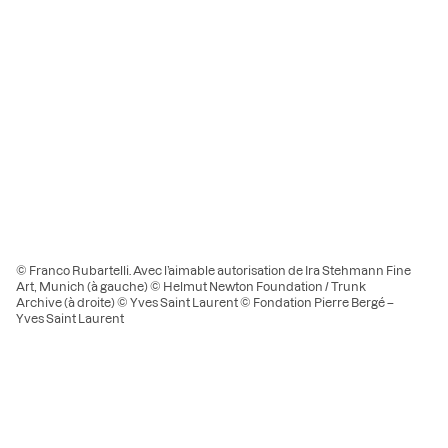
© Franco Rubartelli. Avec l’aimable autorisation de Ira Stehmann Fine
Art, Munich (à gauche) © Helmut Newton Foundation / Trunk
Archive (à droite) © Yves Saint Laurent © Fondation Pierre Bergé –
Yves Saint Laurent