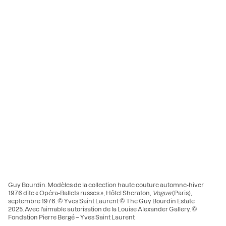
Guy Bourdin. Modèles de la collection haute couture automne-hiver
1976 dite « Opéra-Ballets russes », Hôtel Sheraton,
Vogue
(Paris),
septembre 1976. © Yves Saint Laurent © The Guy Bourdin Estate
2025. Avec l’aimable autorisation de la Louise Alexander Gallery. ©
Fondation Pierre Bergé – Yves Saint Laurent