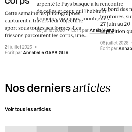
corps
arpenté le Pays basque à la rencontre
Au bord des m
de celles et ceux qui l'habitent –
Cette semaine les photographes
territoires, s
humains, animaux, montagnes...
capturent à travers leur objectif le
27 juin au 20
sport sous toutes ses formes. Les
exposition qui
20 juillet 2026
•
Écrit par
Anaïs Viand
frissons parcourent les corps, une...
08 juillet 2026
21 juillet 2026
•
Écrit par
Annab
Écrit par
Annabelle GARBIGLIA
articles
Nos derniers
Voir tous les articles