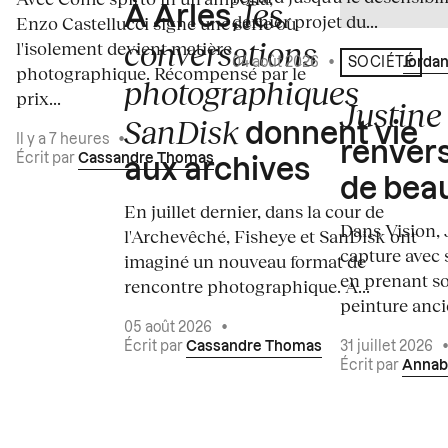
les
À Arles,
dernier projet du...
Enzo Castellucci signe une série où
conversations
l'isolement devient matière
04 août 2026
•
Écrit par
Jordan
SOCIÉTÉ
photographique. Récompensé par le
photographiques
prix...
Justine 
SanDisk
donnent vie
Il y a 7 heures
•
renvers
Écrit par
Cassandre Thomas
aux archives
de bea
En juillet dernier, dans la cour de
Dans Vision, 
l'Archevêché, Fisheye et SanDisk ont
capture avec s
imaginé un nouveau format de
en prenant so
rencontre photographique. À...
peinture ancie
05 août 2026
•
Écrit par
Cassandre Thomas
31 juillet 2026
Écrit par
Annab