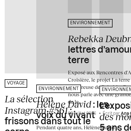
ENVIRONNEMENT
Rebekka Deub
lettres d’amou
terre
Exposé aux Rencontres d'Arl
Croisière, le projet La terre
VOYAGE
amoureuse de Rebekka De
ENVIRONNEMENT
ENVIRONNE
nous parle avec une grande
La sélection
de la...
Hélène David
: les
L’expos
Instagram #561
:
des mo
voix du vivant
09 juillet 2026
•
Écrit par
Ana 
frissons dans tout le
5 ans d
Pendant quatre ans, Hélène David a