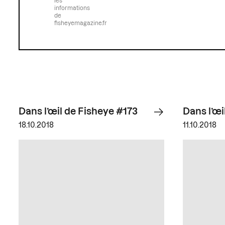
les
informations
de
fisheyemagazine.fr
Dans l’œil de Fisheye #173
Dans l’œi
18.10.2018
11.10.2018