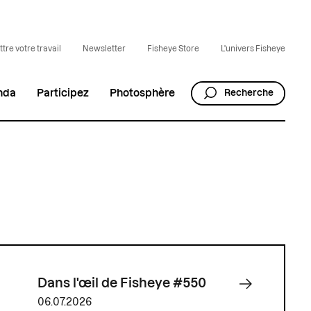
tre votre travail
Newsletter
Fisheye Store
L'univers Fisheye
nda
Participez
Photosphère
Recherche
Dans l'œil de Fisheye #550
06.07.2026