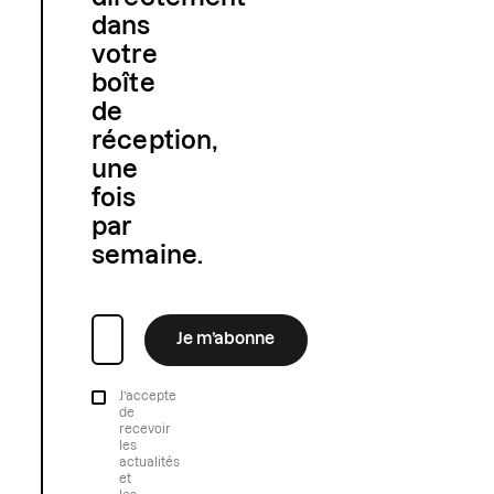
dans
votre
boîte
de
réception,
une
fois
par
semaine.
Je m’abonne
J’accepte
de
recevoir
les
actualités
et