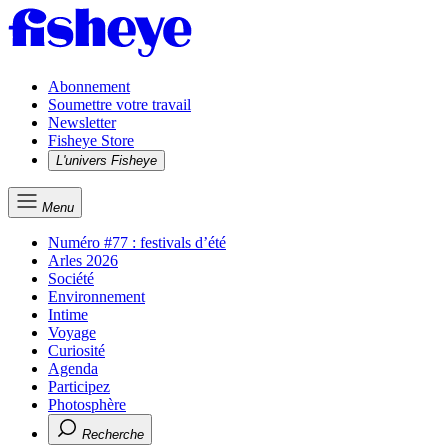
Abonnement
Soumettre votre travail
Newsletter
Fisheye Store
L'univers Fisheye
Menu
Numéro #77 : festivals d’été
Arles 2026
Société
Environnement
Intime
Voyage
Curiosité
Agenda
Participez
Photosphère
Recherche