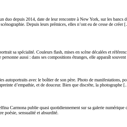
un duo depuis 2014, date de leur rencontre à New York, sur les bancs de 
la scénographie. Depuis leurs prémices, elles n’ont eu de cesse de créer 
trait sa spécialité. Couleurs flash, mises en scène décalées et référen
pre personne aussi : dans ses compositions étranges, elle apparaît souven
es autoportraits avec le boîtier de son père. Photo de manifestations, 
mpreinte d’empathie, et de douceur. Bien que discrète, la photographe 
lfina Carmona publie quasi quotidiennement sur sa galerie numérique de
e poésie, sensualité et absurdité.