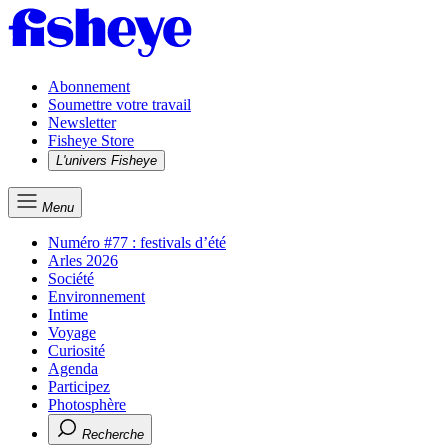
Abonnement
Soumettre votre travail
Newsletter
Fisheye Store
L'univers Fisheye
Menu
Numéro #77 : festivals d’été
Arles 2026
Société
Environnement
Intime
Voyage
Curiosité
Agenda
Participez
Photosphère
Recherche