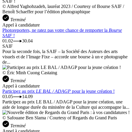
© Alfred Yaghobzadeh, lauréat 2023 / Courtesy of Bourse SAIF /
Benoît Schaeffer pour l’édition photographique
Terminé
Appel à candidature
Photoreporters, ne ratez pas votre chance de remporter la
Bourse
SAIF
!
01.02
30.04
SAIF
Pour la seconde fois, la SAIF – la Société des Auteurs des arts
visuels et de l’Image Fixe – accorde une bourse à un·e photographe
de...
© Éric Minh Cuong Castaing
Terminé
Appel à candidature
Participez au prix
LE BAL / ADAGP
pour la jeune création !
03.05
14.09
Participez au prix LE BAL / ADAGP pour la jeune création, une
aide de longue durée du ministère de la Culture qui accompagne la...
© Safouane Ben Slama / Courtesy of Regards du Grand Paris
Terminé
Appel à candidature