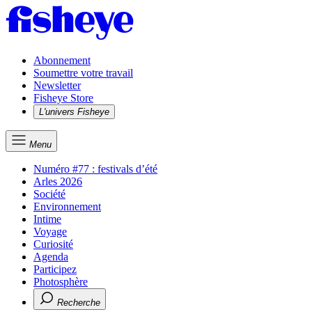
Abonnement
Soumettre votre travail
Newsletter
Fisheye Store
L'univers Fisheye
Menu
Numéro #77 : festivals d’été
Arles 2026
Société
Environnement
Intime
Voyage
Curiosité
Agenda
Participez
Photosphère
Recherche