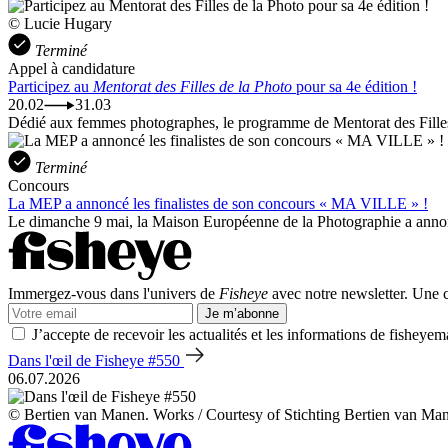
© Lucie Hugary
Terminé
Appel à candidature
Participez au
Mentorat des Filles de la Photo
pour sa 4e édition !
20.02
31.03
Dédié aux femmes photographes, le programme de Mentorat des Filles d
Terminé
Concours
La MEP a annoncé les finalistes de son concours « MA VILLE » !
Le dimanche 9 mai, la Maison Européenne de la Photographie a annon
Immergez-vous dans l'univers de
Fisheye
avec notre newsletter. Une co
Je m’abonne
J’accepte de recevoir les actualités et les informations de fisheyem
Dans l'œil de Fisheye #550
06.07.2026
© Bertien van Manen. Works / Courtesy of Stichting Bertien van Ma