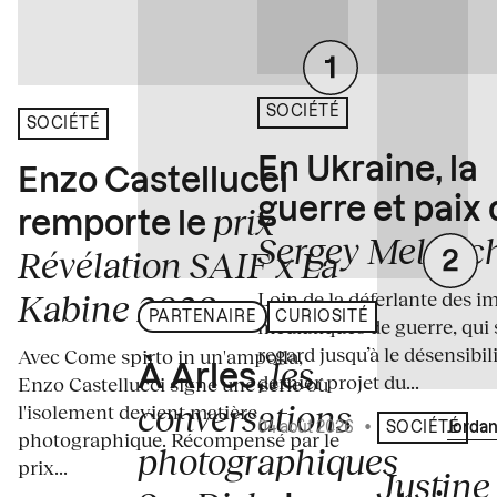
SOCIÉTÉ
SOCIÉTÉ
En Ukraine, la
Enzo Castellucci
guerre et paix
prix
remporte le
Sergey Melnitc
Révélation SAIF x La
Loin de la déferlante des i
Kabine 2026
PARTENAIRE
CURIOSITÉ
médiatiques de guerre, qui 
regard jusqu’à le désensibili
Avec Come spirto in un'ampolla,
les
À Arles,
dernier projet du...
Enzo Castellucci signe une série où
conversations
l'isolement devient matière
04 août 2026
•
Écrit par
Jordan
SOCIÉTÉ
photographique. Récompensé par le
photographiques
prix...
Justine 