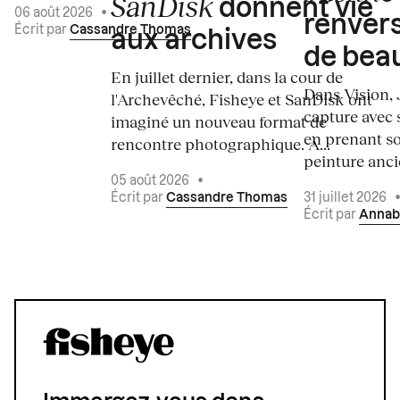
SanDisk
donnent vie
06 août 2026
•
renvers
Écrit par
Cassandre Thomas
aux archives
de bea
En juillet dernier, dans la cour de
Dans Vision, 
l'Archevêché, Fisheye et SanDisk ont
capture avec s
imaginé un nouveau format de
en prenant so
rencontre photographique. À...
peinture ancie
05 août 2026
•
Écrit par
Cassandre Thomas
31 juillet 2026
Écrit par
Annab