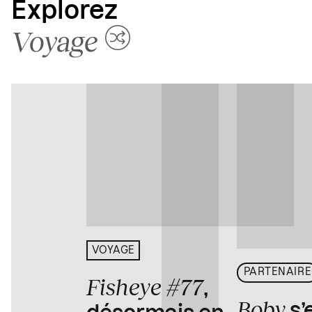
Explorez
Voyage
VOYAGE
PARTENAIRE
Fisheye #77
,
Boby
s’