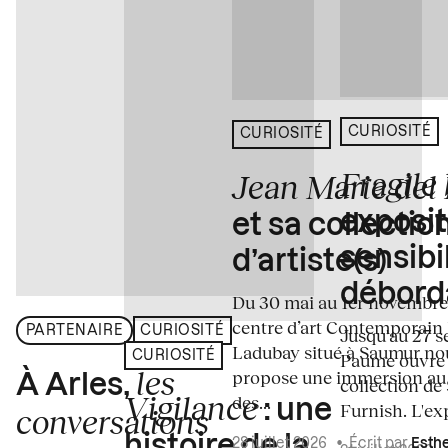
CURIOSITÉ
CURIOSITÉ
Fragile
Jean Marie del
exposit
et sa collectio
sensibi
d’artiste(s)
débord
Du 30 mai au 1er novembre
centre d’art Contemporain
PARTENAIRE
CURIOSITÉ
Jusqu'au 27 s
Ladubay situé à Saumur no
CURIOSITÉ
Paume ouvre s
les
propose une immersion au
À Arles,
collection de
Vigilance
des...
: une
Furnish. L'exp
conversations
histoire de la
28 juillet 2026
•
Écrit par
Esth