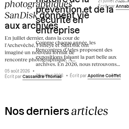
photographiques
21 juillet 2026
Écrit par
Annab
prévention et de la
SanDisk
donnent vie
sécurité en
aux archives
entreprise
En juillet dernier, dans la cour de
Comme chaque année, les
l'Archevêché, Fisheye et SanDisk ont
Rencontres d’Arles proposent des
imaginé un nouveau format de
expositions faisant la part belle aux
rencontre photographique. À...
archives. En 2026, nous retrouvons...
05 août 2026
•
29 juillet 2026
•
Écrit par
Apolline Coëffet
Écrit par
Cassandre Thomas
articles
Nos derniers