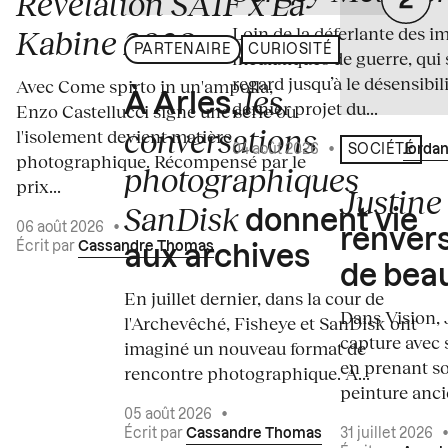
Révélation SAIF x La
Loin de la déferlante des i
Kabine 2026
PARTENAIRE
CURIOSITÉ
médiatiques de guerre, qui 
regard jusqu’à le désensibili
Avec Come spirto in un'ampolla,
les
À Arles,
dernier projet du...
Enzo Castellucci signe une série où
conversations
l'isolement devient matière
04 août 2026
•
Écrit par
Jordan
SOCIÉTÉ
photographique. Récompensé par le
photographiques
prix...
Justine 
SanDisk
donnent vie
06 août 2026
•
renvers
Écrit par
Cassandre Thomas
aux archives
de bea
En juillet dernier, dans la cour de
Dans Vision, 
l'Archevêché, Fisheye et SanDisk ont
capture avec s
imaginé un nouveau format de
en prenant so
rencontre photographique. À...
peinture ancie
05 août 2026
•
Écrit par
Cassandre Thomas
31 juillet 2026