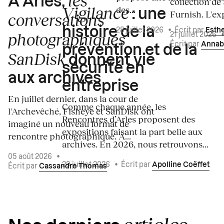
les
À Arles,
collection de
Vigilance
des...
: une
Furnish. L'exp
conversations
histoire de la
28 juillet 2026
•
Écrit par
Esth
photographiques
21 juillet 2026
Écrit par
Annab
prévention et de la
SanDisk
donnent vie
sécurité en
aux archives
entreprise
En juillet dernier, dans la cour de
Comme chaque année, les
l'Archevêché, Fisheye et SanDisk ont
Rencontres d’Arles proposent des
imaginé un nouveau format de
expositions faisant la part belle aux
rencontre photographique. À...
archives. En 2026, nous retrouvons...
05 août 2026
•
29 juillet 2026
•
Écrit par
Apolline Coëffet
Écrit par
Cassandre Thomas