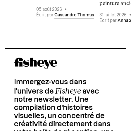
peinture ancie
05 août 2026
•
Écrit par
Cassandre Thomas
31 juillet 2026
Écrit par
Annab
Immergez-vous dans
Fisheye
l'univers de
avec
notre newsletter. Une
compilation d'histoires
visuelles, un concentré de
créativité directement dans