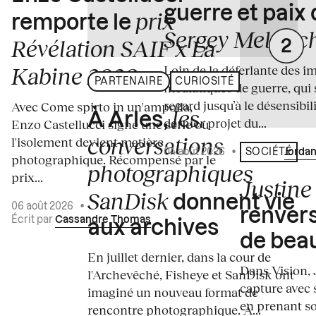
guerre et paix
prix
remporte le
Sergey Melnitc
Révélation SAIF x La
Loin de la déferlante des i
Kabine 2026
PARTENAIRE
CURIOSITÉ
médiatiques de guerre, qui 
regard jusqu’à le désensibili
Avec Come spirto in un'ampolla,
les
À Arles,
dernier projet du...
Enzo Castellucci signe une série où
conversations
l'isolement devient matière
04 août 2026
•
Écrit par
Jordan
SOCIÉTÉ
photographique. Récompensé par le
photographiques
prix...
Justine 
SanDisk
donnent vie
06 août 2026
•
renvers
Écrit par
Cassandre Thomas
aux archives
de bea
En juillet dernier, dans la cour de
Dans Vision, 
l'Archevêché, Fisheye et SanDisk ont
capture avec s
imaginé un nouveau format de
en prenant so
rencontre photographique. À...