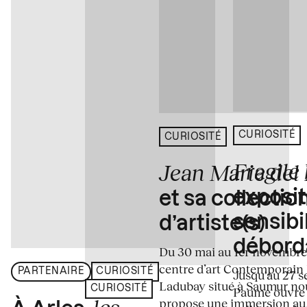
CURIOSITÉ
CURIOSITÉ
Fragile
Jean Marie del
exposit
et sa collectio
sensibi
d’artiste(s)
débord
Du 30 mai au 1er novembre
centre d’art Contemporain
PARTENAIRE
CURIOSITÉ
Jusqu'au 27 s
Ladubay situé à Saumur no
CURIOSITÉ
Paume ouvre s
propose une immersion au