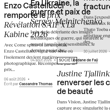
En Ukraine, la
Enzo Castellucci
fractur
guerre et paix de
prix
remporte le
Dans l'expos
Sergey Melnitchenko
Révélation SAIF x La
Lucifer, aux 
Thato Toeba 
Loin de la déferlante des images
Kabine 2026
artistique en
médiatiques de guerre, qui saturent le
des...
regard jusqu’à le désensibiliser, le
Avec Come spirto in un'ampolla,
dernier projet du...
Enzo Castellucci signe une série où
30 juillet 2026
l'isolement devient matière
04 août 2026
•
Écrit par
Jordane de Faÿ
SOCIÉTÉ
photographique. Récompensé par le
prix...
Justine Tjallink
06 août 2026
•
renverser les 
Écrit par
Cassandre Thomas
de beauté
Dans Vision, Justine Tjalli
capture avec singularité la 