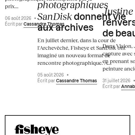
photographiques
prix...
Justine 
SanDisk
donnent vie
06 août 2026
•
renvers
Écrit par
Cassandre Thomas
aux archives
de bea
En juillet dernier, dans la cour de
Dans Vision, 
l'Archevêché, Fisheye et SanDisk ont
capture avec s
imaginé un nouveau format de
en prenant so
rencontre photographique. À...
peinture ancie
05 août 2026
•
Écrit par
Cassandre Thomas
31 juillet 2026
Écrit par
Annab