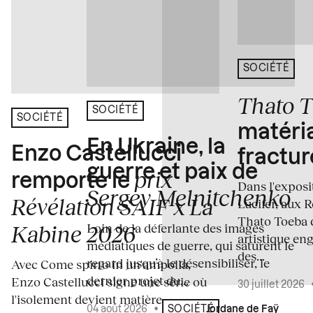
SOCIÉTÉ
Thato 
SOCIÉTÉ
SOCIÉTÉ
matéria
En Ukraine, la
Enzo Castellucci
fractur
guerre et paix de
prix
remporte le
Dans l'expos
Sergey Melnitchenko
Révélation SAIF x La
Lucifer, aux 
Thato Toeba 
Loin de la déferlante des images
Kabine 2026
artistique en
médiatiques de guerre, qui saturent le
des...
regard jusqu’à le désensibiliser, le
Avec Come spirto in un'ampolla,
dernier projet du...
Enzo Castellucci signe une série où
30 juillet 2026
l'isolement devient matière
04 août 2026
•
Écrit par
Jordane de Faÿ
SOCIÉTÉ