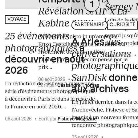
Sergey 
Révélation SAIF x La
Loin de la dé
Kabine 2026
VOYAGE
PARTENAIRE
CURIOSITÉ
médiatiques d
25 événements
regard jusqu’à
Avec Come spirto in un'ampolla,
les
À Arles,
dernier projet
Enzo Castellucci signe une série où
photographiques
à
conversations
l'isolement devient matière
04 août 2026
découvrir en août
photographique. Récompensé par le
photographiqu
prix...
2026
SanDisk
donnen
06 août 2026
•
La rédaction de Fisheye a relevé une
Écrit par
Cassandre Thomas
aux archives
série d'événements photographiques
à découvrir à Paris et dans le reste de
En juillet dernier, dans la c
la France en août 2026....
l'Archevêché, Fisheye et S
imaginé un nouveau forma
08 août 2026
•
Écrit par
Fisheye Magazine
rencontre photographique. 
05 août 2026
•