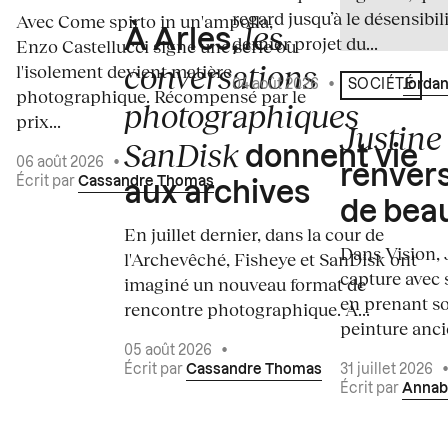
regard jusqu’à le désensibili
Avec Come spirto in un'ampolla,
les
À Arles,
dernier projet du...
Enzo Castellucci signe une série où
conversations
l'isolement devient matière
04 août 2026
•
Écrit par
Jordan
SOCIÉTÉ
photographique. Récompensé par le
photographiques
prix...
Justine 
SanDisk
donnent vie
06 août 2026
•
renvers
Écrit par
Cassandre Thomas
aux archives
de bea
En juillet dernier, dans la cour de
Dans Vision, 
l'Archevêché, Fisheye et SanDisk ont
capture avec s
imaginé un nouveau format de
en prenant so
rencontre photographique. À...
peinture ancie
05 août 2026
•
Écrit par
Cassandre Thomas
31 juillet 2026
Écrit par
Annab