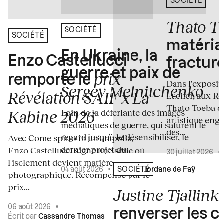
SOCIÉTÉ
Thato 
SOCIÉTÉ
SOCIÉTÉ
matéria
En Ukraine, la
Enzo Castellucci
fractur
guerre et paix de
prix
remporte le
Dans l'expos
Sergey Melnitchenko
Révélation SAIF x La
Lucifer, aux 
Thato Toeba 
Loin de la déferlante des images
Kabine 2026
artistique en
médiatiques de guerre, qui saturent le
des...
regard jusqu’à le désensibiliser, le
Avec Come spirto in un'ampolla,
dernier projet du...
Enzo Castellucci signe une série où
30 juillet 2026
l'isolement devient matière
04 août 2026
•
Écrit par
Jordane de Faÿ
SOCIÉTÉ
photographique. Récompensé par le
prix...
Justine Tjallink
06 août 2026
•
renverser les 
Écrit par
Cassandre Thomas