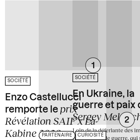
SOCIÉTÉ
SOCIÉTÉ
En Ukraine, la
Enzo Castellucci
guerre et paix
prix
remporte le
Sergey Melnitc
Révélation SAIF x La
Loin de la déferlante des i
Kabine 2026
PARTENAIRE
CURIOSITÉ
médiatiques de guerre, qui 