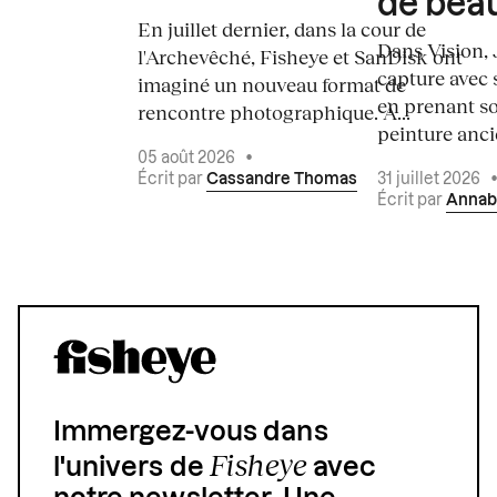
de bea
En juillet dernier, dans la cour de
Dans Vision, 
l'Archevêché, Fisheye et SanDisk ont
capture avec s
imaginé un nouveau format de
en prenant so
rencontre photographique. À...
peinture ancie
05 août 2026
•
Écrit par
Cassandre Thomas
31 juillet 2026
Écrit par
Annab
Immergez-vous dans
Fisheye
l'univers de
avec