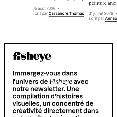
peinture ancie
05 août 2026
•
Écrit par
Cassandre Thomas
31 juillet 2026
Écrit par
Annab
Immergez-vous dans
Fisheye
l'univers de
avec
notre newsletter. Une
compilation d'histoires
visuelles, un concentré de
créativité directement dans