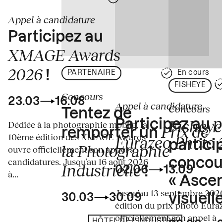
Appel à candidature
Participez au
XMAGE Awards
2026
!
PARTENAIRE
En cours
FISHEYE
Concours
23.03
16.08
Appel à candidature
Concours
Tentez de
p
Fisheye
Participez au
Dédiée à la photographie mobile, la
Prix de
remporter un
10ème édition des XMAGE Awards
Eurazeo Photo
partici
la Photographie
ouvre officiellement son appel à
concou
candidatures. Jusqu’au 16 août 2026
Industrielle
02.06
13.09
!
à...
« Asce
Jusqu’au 13 septembre 2026
visuelle
30.03
30.09
édition du prix photo Eura
officiellement son appel à
HÔTEL DE L'INDUSTRIE