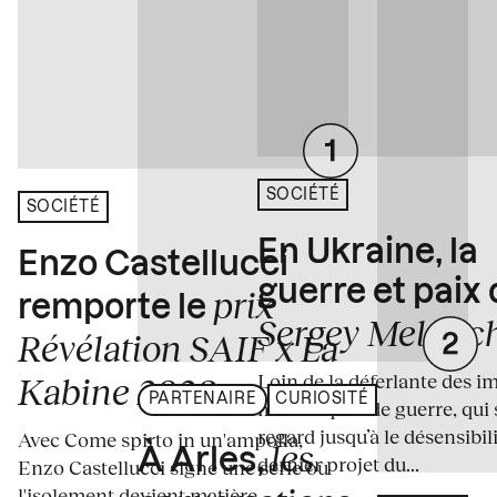
SOCIÉTÉ
SOCIÉTÉ
En Ukraine, la
Enzo Castellucci
guerre et paix
prix
remporte le
Sergey Melnitc
Révélation SAIF x La
Loin de la déferlante des i
Kabine 2026
PARTENAIRE
CURIOSITÉ
médiatiques de guerre, qui 
regard jusqu’à le désensibili
Avec Come spirto in un'ampolla,
les
À Arles,
dernier projet du...
Enzo Castellucci signe une série où
l'isolement devient matière