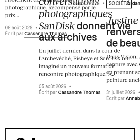
conversations
04 août 2026
•
Écrit par
Jordan
SOCIÉTÉ
photographique. Récompensé par le
photographiques
prix...
Justine 
SanDisk
donnent vie
06 août 2026
•
renvers
Écrit par
Cassandre Thomas
aux archives
de bea
En juillet dernier, dans la cour de
Dans Vision, 
l'Archevêché, Fisheye et SanDisk ont
capture avec s
imaginé un nouveau format de
en prenant so
rencontre photographique. À...
peinture ancie
05 août 2026
•
Écrit par
Cassandre Thomas
31 juillet 2026
Écrit par
Annab