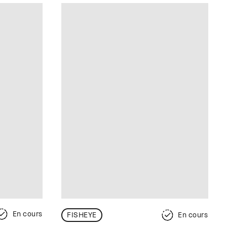
En cours
FISHEYE
En cours