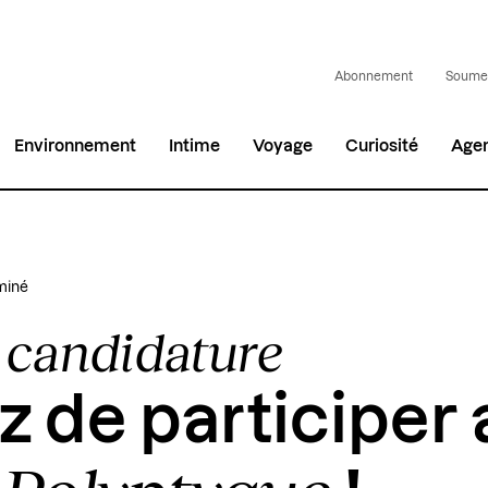
Abonnement
Soumet
Environnement
Intime
Voyage
Curiosité
Age
miné
 candidature
z de participer 