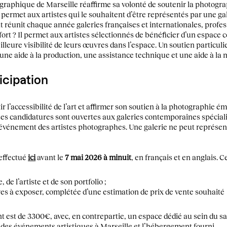
graphique de Marseille réaffirme sa volonté de soutenir la photogr
i permet aux artistes qui le souhaitent d’être représentés par une ga
t réunit chaque année galeries françaises et internationales, profes
 fort ? Il permet aux artistes sélectionnés de bénéficier d’un espace
illeure visibilité de leurs œuvres dans l’espace. Un soutien particuli
ne aide à la production, une assistance technique et une aide à la 
icipation
r l’accessibilité de l’art et affirmer son soutien à la photographie é
 Les candidatures sont ouvertes aux galeries contemporaines spécial
’événement des artistes photographes. Une galerie ne peut représent
 effectué
ici
avant le
7 mai 2026
à minuit
, en français et en anglais. C
 de l’artiste et de son portfolio ;
res à exposer, complétée d’une estimation de prix de vente souhaité
t est de 3300€, avec, en contrepartie, un espace dédié au sein du s
à des événements artistiques à Marseille et l’hébergement fourni.