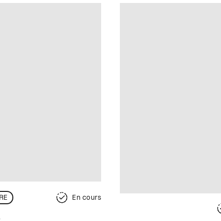
RE
En cours
s