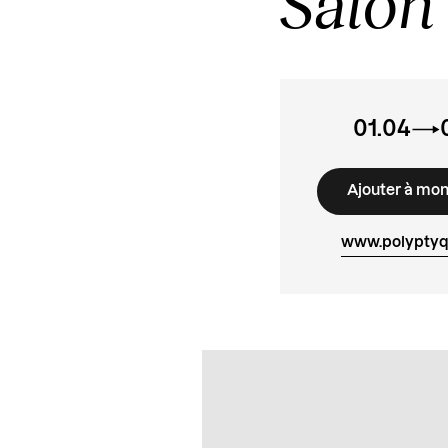
Salon
01.04
Ajouter à mo
www.polyptyq