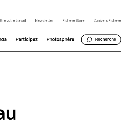
tre votre travail
Newsletter
Fisheye Store
L'univers Fisheye
nda
Participez
Photosphère
Recherche
au