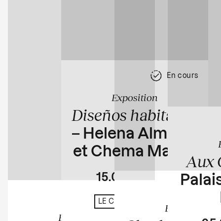
En cours
Exposition
Diseños habitados
– Helena Almeida
et Chema Madoz
Aux 
15.04
23.08
Palais
En cours
LE CHÂTEAU D'EAU
Exposition
Exposition