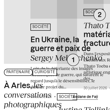
SOCIÉTÉ
Thato 
SOCIÉTÉ
matéria
En Ukraine, la
fractur
guerre et paix de
Dans l'expos
Sergey Melnitchenko
Lucifer, aux 
Thato Toeba 
Loin de la déferlante des images
artistique en
PARTENAIRE
CURIOSITÉ
médiatiques de guerre, qui saturent le
des...
regard jusqu’à le désensibiliser, le
les
À Arles,
dernier projet du...
30 juillet 2026
conversations
04 août 2026
•
Écrit par
Jordane de Faÿ
SOCIÉTÉ
photographiques
Justine Tjallink