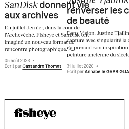
SanDisk
donnent vie
renverser les 
aux archives
de beauté
En juillet dernier, dans la cour de
Dans Vision, Justine Tjalli
l'Archevêché, Fisheye et SanDisk ont
capture avec singularité la 
imaginé un nouveau format de
en prenant son inspiration
rencontre photographique. À...
peinture ancienne du siècle.
05 août 2026
•
Écrit par
Cassandre Thomas
31 juillet 2026
•
Écrit par
Annabelle GARBIGLI