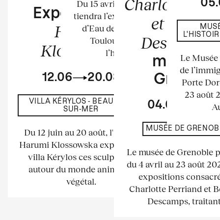
Charlotte Per
05
Du 15 avril au 23 août 2026 se
Exposition de
tiendra l’exposition au Château
et Bernar
Harumi
d’Eau de l’espace La Tour à
MUSÉ
L'HISTOI
Descamps
Toulouse. Elle mettra à
Klossowska
l’honneur les...
Le Musée n
musée d
de l’immig
12.06
20.08
Grenobl
Porte Dor
23 août 
VILLA KÉRYLOS - BEAULIEU-
04.04
23.
Au
SUR-MER
MUSÉE DE GRENOB
Du 12 juin au 20 août, l'artiste
Harumi Klossowska expose à la
Le musée de Grenoble 
villa Kérylos ces sculptures
du 4 avril au 23 août 2
autour du monde animal et
expositions consacré
végétal.
Charlotte Perriand et 
Descamps, traitant.