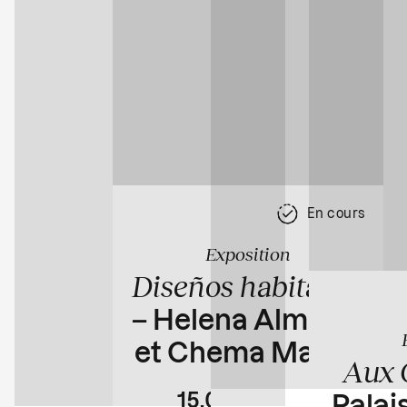
En cours
Exposition
Diseños habitados
– Helena Almeida
et Chema Madoz
Aux 
15.04
23.08