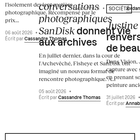
conversations
l'isolement devient matière
04 août 2026
•
Écrit par
Jordan
SOCIÉTÉ
photographique. Récompensé par le
photographiques
prix...
Justine 
SanDisk
donnent vie
06 août 2026
•
renvers
Écrit par
Cassandre Thomas
aux archives
de bea
En juillet dernier, dans la cour de
Dans Vision, 
l'Archevêché, Fisheye et SanDisk ont
capture avec s
imaginé un nouveau format de
en prenant so
rencontre photographique. À...
peinture ancie
05 août 2026
•
Écrit par
Cassandre Thomas
31 juillet 2026
Écrit par
Annab