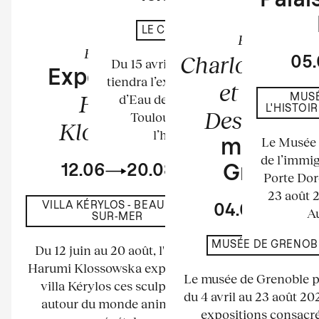
Palais
En cours
LE CHÂTEAU D'EAU
Exposition
Exposition
Charlotte Per
05
Du 15 avril au 23 août 2026 se
Exposition de
tiendra l’exposition au Château
et Bernar
Harumi
d’Eau de l’espace La Tour à
MUSÉ
L'HISTOI
Descamps
Toulouse. Elle mettra à
Klossowska
l’honneur les...
Le Musée n
musée d
de l’immig
12.06
20.08
Grenobl
Porte Dor
23 août 
VILLA KÉRYLOS - BEAULIEU-
04.04
23.
Au
SUR-MER
MUSÉE DE GRENOB
Du 12 juin au 20 août, l'artiste
Harumi Klossowska expose à la
Le musée de Grenoble 
villa Kérylos ces sculptures
du 4 avril au 23 août 2
autour du monde animal et
expositions consacré