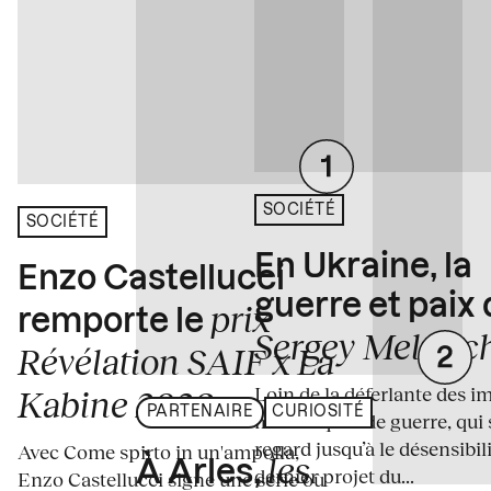
SOCIÉTÉ
SOCIÉTÉ
En Ukraine, la
Enzo Castellucci
guerre et paix
prix
remporte le
Sergey Melnitc
Révélation SAIF x La
Loin de la déferlante des i
Kabine 2026
PARTENAIRE
CURIOSITÉ
médiatiques de guerre, qui 
regard jusqu’à le désensibili
Avec Come spirto in un'ampolla,
les
À Arles,
dernier projet du...
Enzo Castellucci signe une série où