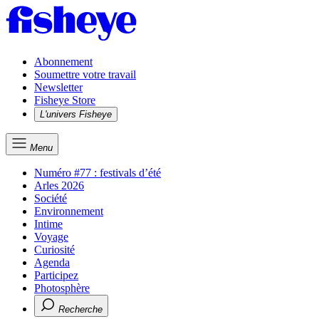
Abonnement
Soumettre votre travail
Newsletter
Fisheye Store
L'univers Fisheye
Menu
Numéro #77 : festivals d’été
Arles 2026
Société
Environnement
Intime
Voyage
Curiosité
Agenda
Participez
Photosphère
Recherche