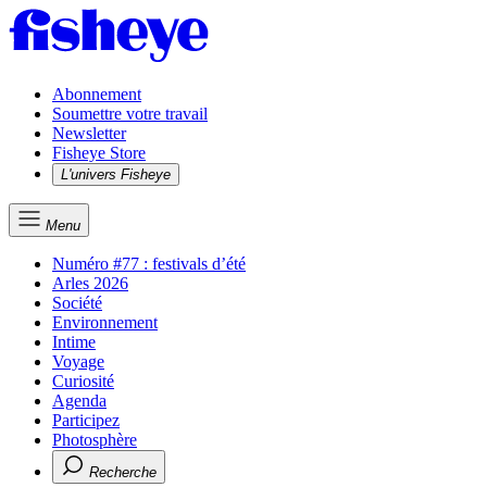
Abonnement
Soumettre votre travail
Newsletter
Fisheye Store
L'univers Fisheye
Menu
Numéro #77 : festivals d’été
Arles 2026
Société
Environnement
Intime
Voyage
Curiosité
Agenda
Participez
Photosphère
Recherche