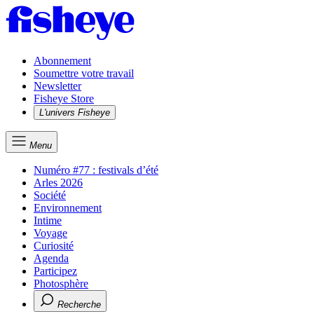
Abonnement
Soumettre votre travail
Newsletter
Fisheye Store
L'univers Fisheye
Menu
Numéro #77 : festivals d’été
Arles 2026
Société
Environnement
Intime
Voyage
Curiosité
Agenda
Participez
Photosphère
Recherche