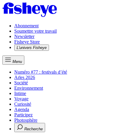
Abonnement
Soumettre votre travail
Newsletter
Fisheye Store
L'univers Fisheye
Menu
Numéro #77 : festivals d’été
Arles 2026
Société
Environnement
Intime
Voyage
Curiosité
Agenda
Participez
Photosphère
Recherche