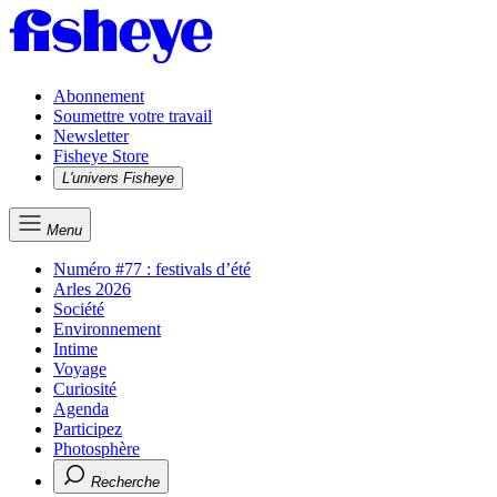
Abonnement
Soumettre votre travail
Newsletter
Fisheye Store
L'univers Fisheye
Menu
Numéro #77 : festivals d’été
Arles 2026
Société
Environnement
Intime
Voyage
Curiosité
Agenda
Participez
Photosphère
Recherche