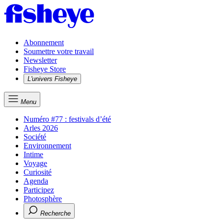
Abonnement
Soumettre votre travail
Newsletter
Fisheye Store
L'univers Fisheye
Menu
Numéro #77 : festivals d’été
Arles 2026
Société
Environnement
Intime
Voyage
Curiosité
Agenda
Participez
Photosphère
Recherche