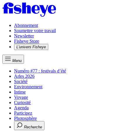
Abonnement
Soumettre votre travail
Newsletter
Fisheye Store
L'univers Fisheye
Menu
Numéro #77 : festivals d’été
Arles 2026
Société
Environnement
Intime
Voyage
Curiosité
Agenda
Participez
Photosphère
Recherche