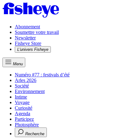
Abonnement
Soumettre votre travail
Newsletter
Fisheye Store
L'univers Fisheye
Menu
Numéro #77 : festivals d’été
Arles 2026
Société
Environnement
Intime
Voyage
Curiosité
Agenda
Participez
Photosphère
Recherche