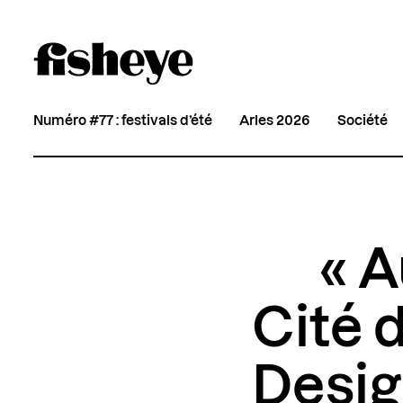
Numéro #77 : festivals d’été
Arles 2026
Société
« A
Cité 
Desi