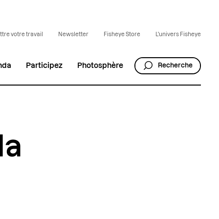
tre votre travail
Newsletter
Fisheye Store
L'univers Fisheye
nda
Participez
Photosphère
Recherche
la