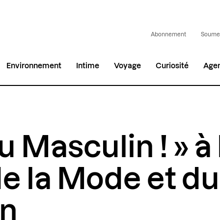
Abonnement
Soumet
Environnement
Intime
Voyage
Curiosité
Age
u Masculin ! » à 
de la Mode et du
gn