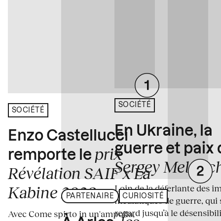
SOCIÉTÉ
SOCIÉTÉ
En Ukraine, la
Enzo Castellucci
guerre et paix
prix
remporte le
Sergey Melnitc
Révélation SAIF x La
Loin de la déferlante des i
Kabine 2026
PARTENAIRE
CURIOSITÉ
médiatiques de guerre, qui 
regard jusqu’à le désensibili
Avec Come spirto in un'ampolla,