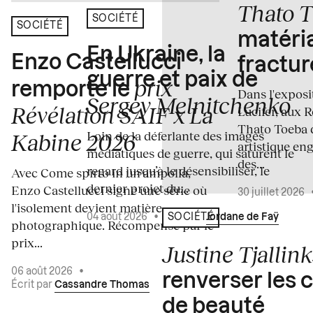
Thato 
SOCIÉTÉ
SOCIÉTÉ
matéria
En Ukraine, la
Enzo Castellucci
fractur
guerre et paix de
prix
remporte le
Dans l'expos
Sergey Melnitchenko
Révélation SAIF x La
Lucifer, aux 
Thato Toeba 
Loin de la déferlante des images
Kabine 2026
artistique en
médiatiques de guerre, qui saturent le
des...
regard jusqu’à le désensibiliser, le
Avec Come spirto in un'ampolla,
dernier projet du...
Enzo Castellucci signe une série où
30 juillet 2026
l'isolement devient matière
04 août 2026
•
Écrit par
Jordane de Faÿ
SOCIÉTÉ
photographique. Récompensé par le
prix...
Justine Tjallink
06 août 2026
•
renverser les 
Écrit par
Cassandre Thomas
de beauté