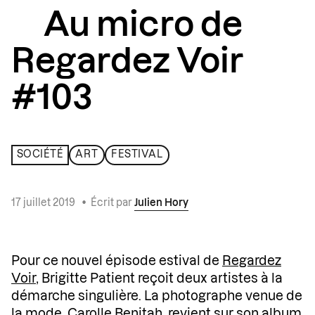
Au micro de
Regardez Voir
#103
SOCIÉTÉ
ART
FESTIVAL
17 juillet 2019
•
Écrit par
Julien Hory
Pour ce nouvel épisode estival de
Regardez
Voir
, Brigitte Patient reçoit deux artistes à la
démarche singulière. La photographe venue de
la mode,
Carolle Benitah
, revient sur son album