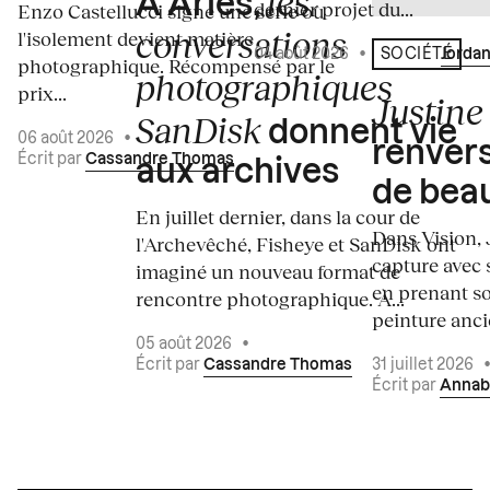
les
À Arles,
dernier projet du...
Enzo Castellucci signe une série où
conversations
l'isolement devient matière
04 août 2026
•
Écrit par
Jordan
SOCIÉTÉ
photographique. Récompensé par le
photographiques
prix...
Justine 
SanDisk
donnent vie
06 août 2026
•
renvers
Écrit par
Cassandre Thomas
aux archives
de bea
En juillet dernier, dans la cour de
Dans Vision, 
l'Archevêché, Fisheye et SanDisk ont
capture avec s
imaginé un nouveau format de
en prenant so
rencontre photographique. À...
peinture ancie
05 août 2026
•
Écrit par
Cassandre Thomas
31 juillet 2026
Écrit par
Annab