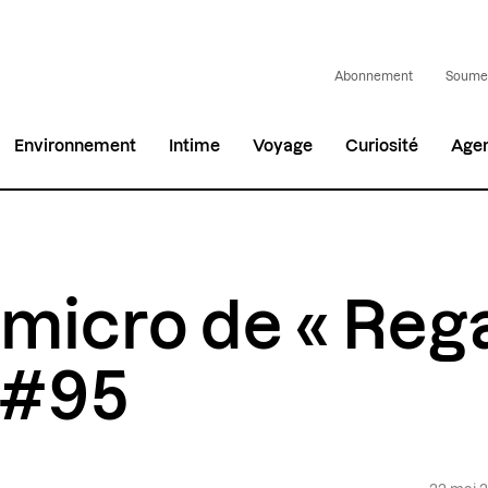
Abonnement
Soumet
Environnement
Intime
Voyage
Curiosité
Age
 micro de « Reg
» #95