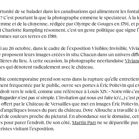
ortunité de se balader dans les canalisations qui alimentent les font
? C’est pourtant là que la photographe emmène le spectateur. À la le
femme et de la citoyenne, rédigée par Olympe de Gouges en 1791, et pa
 Charlotte Rampling résonnent, c’est un geste politique que signe l
mes sur ces terres en 1789.
i au 26 octobre, dans le cadre de l’exposition
Visibles/Invisible,
Vivi
e proposent leurs images créées
in situ
. Chacun dans un univers diff
lières du lieu. À cette occasion, la photographe néerlandaise
Vivian
ges qui dénotent radicalement avec le château.
e contemporaine prend son sens dans la rupture qu’elle entretient av
ment fréquentée par le public, ouvre ses portes à Éric Poitevin qui 
droit vers le soleil, comme une référence à Louis XIV. «
Notre rôle c’e
. Regarder n’est pas si simple. L’invitation qui nous est faite ici (…) c’est 
 offert par le Château de Versailles que met en images Éric Poitevin
d’angéliques issues du parc du château. Dove Allouche a travaillé à s
el de couleurs proche du pictural. En abondance sur le domaine, cet
 pour parer l’endroit. De son côté,
Martin Parr
ne se dépareille pas
istes visitant l’exposition.