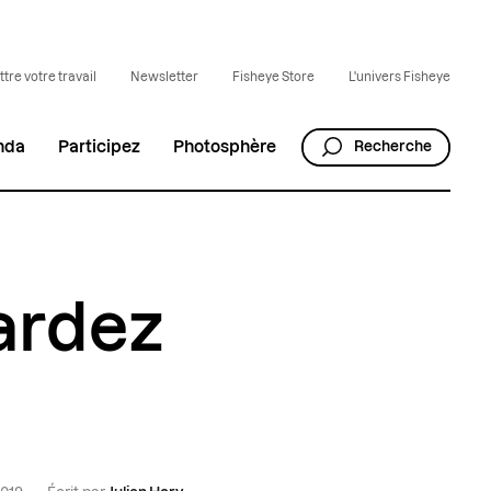
tre votre travail
Newsletter
Fisheye Store
L'univers Fisheye
nda
Participez
Photosphère
Recherche
ardez