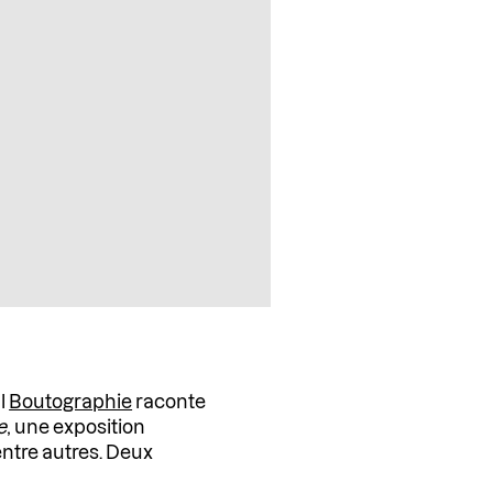
al
Boutographie
raconte
e
, une exposition
entre autres. Deux