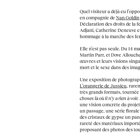
Quel visiteur a déjà eu l’opp
en compagnie de
Nan Goldin
Déclaration des droits de la 
Adjani, Catherine Deneuve et
hommage à la marche des fem
Elle n’est pas seule. Du 14 ma
Martin Parr, et Dove Allouch
œuvres et leurs visions singu
mort et le sexe dans des ima
Une exposition de photographi
L’orangerie de Jussieu
, rare
très grands formats, tournée 
choses là où il n’y a rien à voir
une vision concrète du projet
un passage, une série florale 
des cristaux de gypse un pan
rareté des matériaux importés
proposant des photos des tour