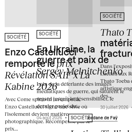
SOCIÉTÉ
Thato 
SOCIÉTÉ
SOCIÉTÉ
matéria
En Ukraine, la
Enzo Castellucci
fractur
guerre et paix de
prix
remporte le
Dans l'expos
Sergey Melnitchenko
Révélation SAIF x La
Lucifer, aux 
Thato Toeba 
Loin de la déferlante des images
Kabine 2026
artistique en
médiatiques de guerre, qui saturent le
des...
regard jusqu’à le désensibiliser, le
Avec Come spirto in un'ampolla,
dernier projet du...
Enzo Castellucci signe une série où
30 juillet 2026
l'isolement devient matière
04 août 2026
•
Écrit par
Jordane de Faÿ
SOCIÉTÉ
photographique. Récompensé par le
prix...