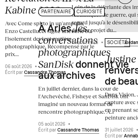
Loin de la déferlante des i
Kabine 2026
PARTENAIRE
CURIOSITÉ
médiatiques de guerre, qui 
regard jusqu’à le désensibili
Avec Come spirto in un'ampolla,
les
À Arles,
dernier projet du...
Enzo Castellucci signe une série où
conversations
l'isolement devient matière
04 août 2026
•
Écrit par
Jordan
SOCIÉTÉ
photographique. Récompensé par le
photographiques
prix...
Justine 
SanDisk
donnent vie
06 août 2026
•
renvers
Écrit par
Cassandre Thomas
aux archives
de bea
En juillet dernier, dans la cour de
Dans Vision, 
l'Archevêché, Fisheye et SanDisk ont
capture avec s
imaginé un nouveau format de
en prenant so
rencontre photographique. À...
peinture ancie
05 août 2026
•
Écrit par
Cassandre Thomas
31 juillet 2026
Écrit par
Annab