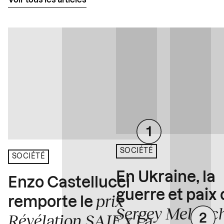
Voir tous les articles
SOCIÉTÉ
SOCIÉTÉ
En Ukraine, la
Enzo Castellucci
guerre et paix
prix
remporte le
Sergey Melnitc
Révélation SAIF x La