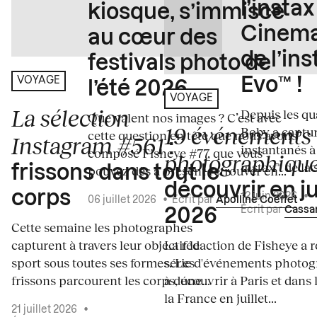
l’insta
kiosque, s’immisce
Cinema
au cœur des
de l’in
festivals photo de
Evo™ !
VOYAGE
l’été 2026
VOYAGE
La sélection
Depuis les qua
Que valent nos images ? C’est avec
19 événements
Boby a captur
cette question en tête que nous avons
Instagram #561
:
instantanés à 
composé Fisheye #77, que vous
photographiqu
instax™ de la s
frissons dans tout le
pouvez dès à présent retrouver en...
découvrir en ju
corps
12 juin 2026
•
06 juillet 2026
•
Écrit par
Apolline Coëffet
Écrit par
Cassa
2026
Cette semaine les photographes
capturent à travers leur objectif le
La rédaction de Fisheye a r
sport sous toutes ses formes. Les
série d'événements photo
frissons parcourent les corps, une...
à découvrir à Paris et dans 
la France en juillet...
21 juillet 2026
•