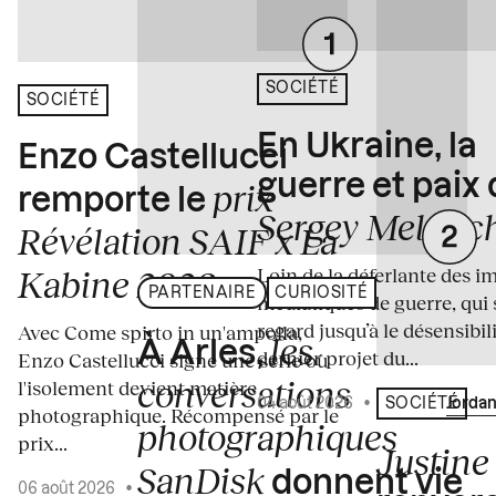
SOCIÉTÉ
SOCIÉTÉ
En Ukraine, la
Enzo Castellucci
guerre et paix
prix
remporte le
Sergey Melnitc
Révélation SAIF x La
Loin de la déferlante des i
Kabine 2026
PARTENAIRE
CURIOSITÉ
médiatiques de guerre, qui 
regard jusqu’à le désensibili
Avec Come spirto in un'ampolla,
les
À Arles,
dernier projet du...
Enzo Castellucci signe une série où
conversations
l'isolement devient matière
04 août 2026
•
Écrit par
Jordan
SOCIÉTÉ
photographique. Récompensé par le
photographiques
prix...
Justine 
SanDisk
donnent vie
06 août 2026
•