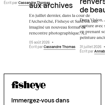
renvers
Écrit par
Cassandre Thomas
aux archives
de bea
En juillet dernier, dans la cour de
Dans Vision, 
l'Archevêché, Fisheye et SanDisk ont
capture avec s
imaginé un nouveau format de
en prenant so
rencontre photographique. À...
peinture ancie
05 août 2026
•
Écrit par
Cassandre Thomas
31 juillet 2026
Écrit par
Annab
Immergez-vous dans