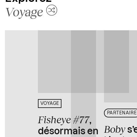
Voyage
VOYAGE
PARTENAIRE
Fisheye #77
,
Boby
s’
désormais en