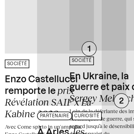
SOCIÉTÉ
SOCIÉTÉ
En Ukraine, la
Enzo Castellucci
guerre et paix
prix
remporte le
Sergey Melnitc
Révélation SAIF x La
Loin de la déferlante des i
Kabine 2026
PARTENAIRE
CURIOSITÉ
médiatiques de guerre, qui 
regard jusqu’à le désensibili
Avec Come spirto in un'ampolla,
les
À Arles,
dernier projet du...