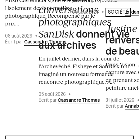
Enzo Castellucci signe une série où
conversations
l'isolement devient matière
04 août 2026
•
Écrit par
Jordan
SOCIÉTÉ
photographique. Récompensé par le
photographiques
prix...
Justine 
SanDisk
donnent vie
06 août 2026
•
renvers
Écrit par
Cassandre Thomas
aux archives
de bea
En juillet dernier, dans la cour de
Dans Vision, 
l'Archevêché, Fisheye et SanDisk ont
capture avec s
imaginé un nouveau format de
en prenant so
rencontre photographique. À...
peinture ancie
05 août 2026
•
Écrit par
Cassandre Thomas
31 juillet 2026
Écrit par
Annab