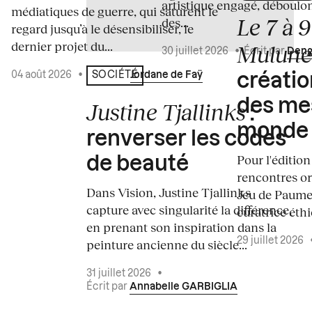
artistique engagé, déboulo
médiatiques de guerre, qui saturent le
Le 7 à 
des...
regard jusqu’à le désensibiliser, le
dernier projet du...
Mulun
30 juillet 2026
•
Écrit par
Deng
04 août 2026
•
Écrit par
Jordane de Faÿ
SOCIÉTÉ
créati
des me
Justine Tjallinks
:
monde
renverser les codes
Pour l'édition
de beauté
rencontres o
Dans Vision, Justine Tjallinks
Jeu de Paume
capture avec singularité la différence,
curatrice éth
en prenant son inspiration dans la
29 juillet 2026
peinture ancienne du siècle...
31 juillet 2026
•
Écrit par
Annabelle GARBIGLIA