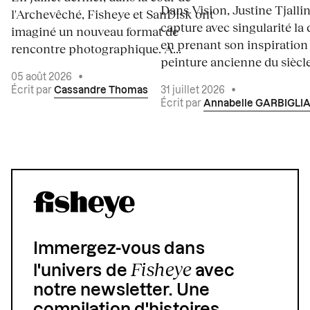
Dans Vision, Justine Tjalli
l'Archevêché, Fisheye et SanDisk ont
capture avec singularité la 
imaginé un nouveau format de
en prenant son inspiration
rencontre photographique. À...
peinture ancienne du siècle.
05 août 2026
•
Écrit par
Cassandre Thomas
31 juillet 2026
•
Écrit par
Annabelle GARBIGLI
Immergez-vous dans
Fisheye
l'univers de
avec
notre newsletter. Une
compilation d'histoires