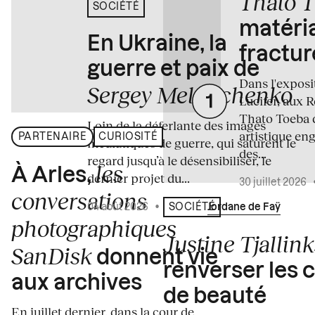
Thato 
SOCIÉTÉ
matéria
En Ukraine, la
fractur
guerre et paix de
Dans l'expos
Sergey Melnitchenko
Lucifer, aux 
Thato Toeba 
Loin de la déferlante des images
artistique en
PARTENAIRE
CURIOSITÉ
médiatiques de guerre, qui saturent le
des...
regard jusqu’à le désensibiliser, le
les
À Arles,
dernier projet du...
30 juillet 2026
conversations
04 août 2026
•
Écrit par
Jordane de Faÿ
SOCIÉTÉ
photographiques
Justine Tjallink
SanDisk
donnent vie
renverser les 
aux archives
de beauté
En juillet dernier, dans la cour de