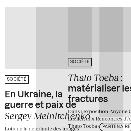
SOCIÉTÉ
Thato Toeba
:
SOCIÉTÉ
matérialiser le
En Ukraine, la
fractures
guerre et paix de
Dans l'exposition Anyone 
Sergey Melnitchenko
Lucifer, aux Rencontres d'A
Thato Toeba dévoile un co
PARTENAIRE
Loin de la déferlante des images