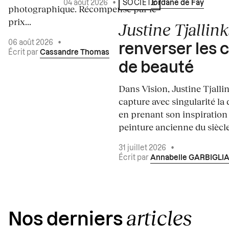
04 août 2026
•
Écrit par
Jordane de Faÿ
SOCIÉTÉ
photographique. Récompensé par le
prix...
Justine Tjallink
06 août 2026
•
renverser les 
Écrit par
Cassandre Thomas
de beauté
Dans Vision, Justine Tjalli
capture avec singularité la 
en prenant son inspiration
peinture ancienne du siècle.
31 juillet 2026
•
Écrit par
Annabelle GARBIGLI
articles
Nos derniers