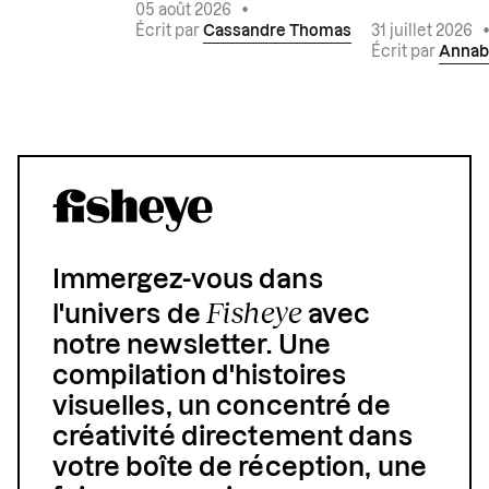
05 août 2026
•
Écrit par
Cassandre Thomas
31 juillet 2026
Écrit par
Annab
Immergez-vous dans
Fisheye
l'univers de
avec
notre newsletter. Une
compilation d'histoires
visuelles, un concentré de
créativité directement dans
votre boîte de réception, une