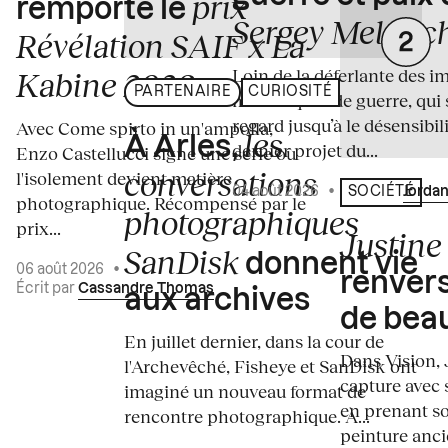
prix
remporte le
Sergey Melnitc
Révélation SAIF x La
Loin de la déferlante des i
Kabine 2026
PARTENAIRE
CURIOSITÉ
médiatiques de guerre, qui 
regard jusqu’à le désensibili
Avec Come spirto in un'ampolla,
les
À Arles,
dernier projet du...
Enzo Castellucci signe une série où
conversations
l'isolement devient matière
04 août 2026
•
Écrit par
Jordan
SOCIÉTÉ
photographique. Récompensé par le
photographiques
prix...
Justine 
SanDisk
donnent vie
06 août 2026
•
renvers
Écrit par
Cassandre Thomas
aux archives
de bea
En juillet dernier, dans la cour de
Dans Vision, 
l'Archevêché, Fisheye et SanDisk ont
capture avec s
imaginé un nouveau format de
en prenant so
rencontre photographique. À...
peinture ancie