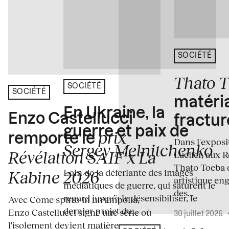
SOCIÉTÉ
Thato 
SOCIÉTÉ
SOCIÉTÉ
matéria
En Ukraine, la
Enzo Castellucci
fractur
guerre et paix de
prix
remporte le
Dans l'expos
Sergey Melnitchenko
Révélation SAIF x La
Lucifer, aux 
Thato Toeba 
Loin de la déferlante des images
Kabine 2026
artistique en
médiatiques de guerre, qui saturent le
des...
regard jusqu’à le désensibiliser, le
Avec Come spirto in un'ampolla,
dernier projet du...
Enzo Castellucci signe une série où
30 juillet 2026
l'isolement devient matière