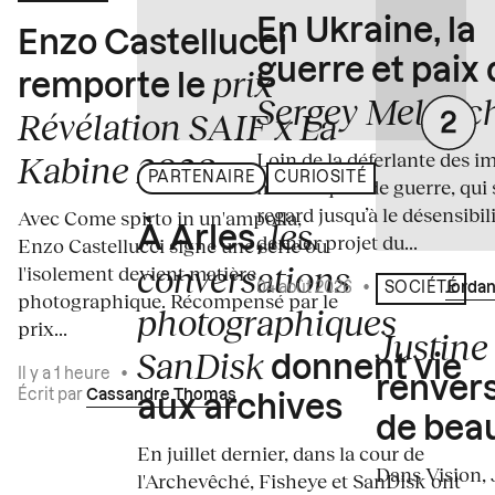
En Ukraine, la
Enzo Castellucci
guerre et paix
prix
remporte le
Sergey Melnitc
Révélation SAIF x La
Loin de la déferlante des i
Kabine 2026
PARTENAIRE
CURIOSITÉ
médiatiques de guerre, qui 
regard jusqu’à le désensibili
Avec Come spirto in un'ampolla,
les
À Arles,
dernier projet du...
Enzo Castellucci signe une série où
conversations
l'isolement devient matière
04 août 2026
•
Écrit par
Jordan
SOCIÉTÉ
photographique. Récompensé par le
photographiques
prix...
Justine 
SanDisk
donnent vie
Il y a 1 heure
•
renvers
Écrit par
Cassandre Thomas
aux archives
de bea
En juillet dernier, dans la cour de
Dans Vision, 
l'Archevêché, Fisheye et SanDisk ont