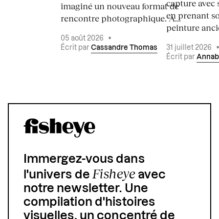
capture avec s
imaginé un nouveau format de
en prenant so
rencontre photographique. À...
peinture ancie
05 août 2026
•
Écrit par
Cassandre Thomas
31 juillet 2026
Écrit par
Annab
Immergez-vous dans
Fisheye
l'univers de
avec
notre newsletter. Une
compilation d'histoires
visuelles, un concentré de